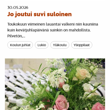
30.05.2026
Jo joutui suvi suloinen
Toukokuun viimeinen lauantai valkeni niin kauniina
kuin kevätjuhlapäivänä suinkin on mahdollista.
Pilvetön,…
Koulun juhlat
Lukio
Yläkoulu
Ylioppilaat