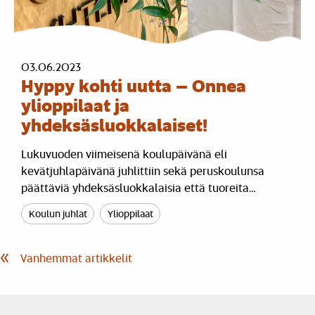
03.06.2023
Hyppy kohti uutta – Onnea
ylioppilaat ja
yhdeksäsluokkalaiset!
Lukuvuoden viimeisenä koulupäivänä eli
kevätjuhlapäivänä juhlittiin sekä peruskoulunsa
päättäviä yhdeksäsluokkalaisia että tuoreita…
Koulun juhlat
Ylioppilaat
Artikkelien
Vanhemmat artikkelit
selaus