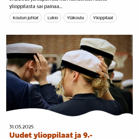
ylioppilasta sai painaa…
Koulun juhlat
Lukio
Yläkoulu
Ylioppilaat
31.05.2025
Uudet ylioppilaat ja 9.-