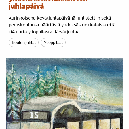
juhlapäivä
Aurinkoisena kevätjuhlapäivänä juhlistettiin sekä
peruskoulunsa päättäviä yhdeksäsluokkalaisia että
114 uutta ylioppilasta. Kevätjuhlaa…
Koulun juhlat
Ylioppilaat