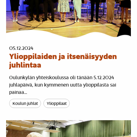
05.12.2024
Ylioppilaiden ja itsenäisyyden
juhlintaa
Oulunkylän yhteiskoulussa oli tänään 5.12.2024
juhlapäivä, kun kymmenen uutta ylioppilasta sai
painaa…
Koulun juhlat
Ylioppilaat