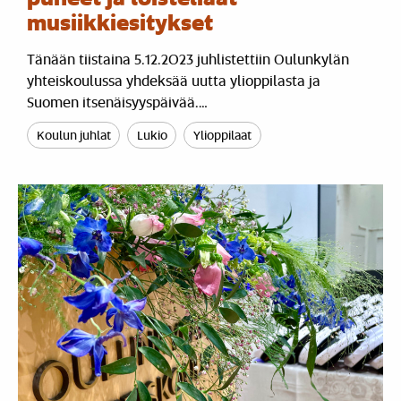
musiikkiesitykset
Tänään tiistaina 5.12.2023 juhlistettiin Oulunkylän
yhteiskoulussa yhdeksää uutta ylioppilasta ja
Suomen itsenäisyyspäivää.…
Koulun juhlat
Lukio
Ylioppilaat