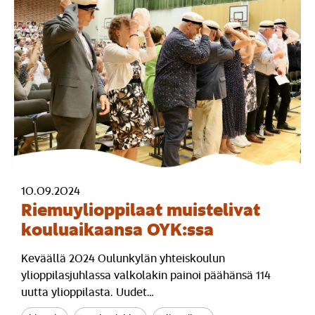
10.09.2024
Riemuylioppilaat muistelivat
kouluaikaansa OYK:ssa
Keväällä 2024 Oulunkylän yhteiskoulun
ylioppilasjuhlassa valkolakin painoi päähänsä 114
uutta ylioppilasta. Uudet…