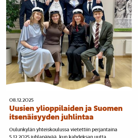
08.12.2025
Uusien ylioppilaiden ja Suomen
itsenäisyyden juhlintaa
Oulunkylän yhteiskoulussa vietettiin perjantaina
5.12.2025 juhlapäivää, kun kahdeksan uutta