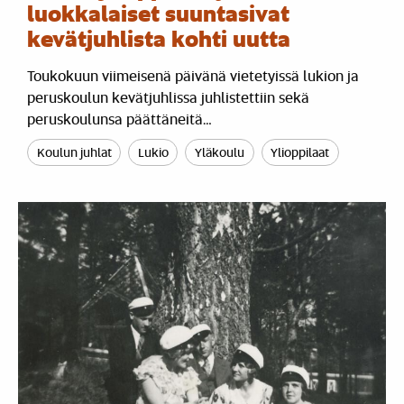
luokkalaiset suuntasivat
kevätjuhlista kohti uutta
Toukokuun viimeisenä päivänä vietetyissä lukion ja
peruskoulun kevätjuhlissa juhlistettiin sekä
peruskoulunsa päättäneitä…
Koulun juhlat
Lukio
Yläkoulu
Ylioppilaat