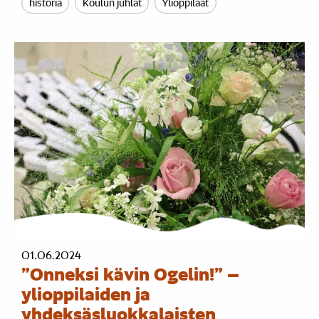
historia
Koulun juhlat
Ylioppilaat
01.06.2024
”Onneksi kävin Ogelin!” –
ylioppilaiden ja
yhdeksäsluokkalaisten