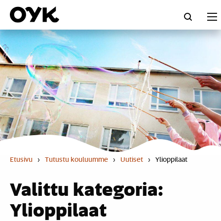
Skip
to
content
Etusivu
›
Tutustu kouluumme
›
Uutiset
›
Ylioppilaat
Valittu kategoria:
Ylioppilaat