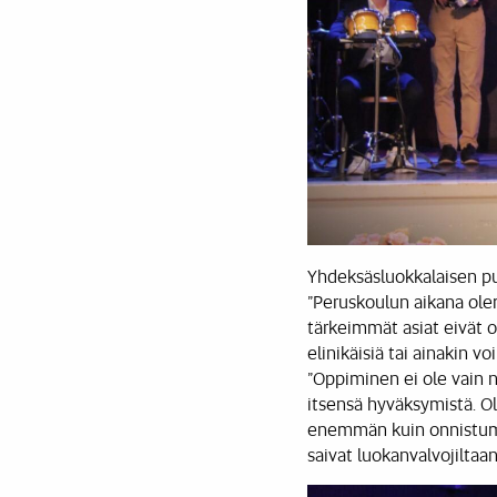
Yhdeksäsluokkalaisen 
”Peruskoulun aikana ole
tärkeimmät asiat eivät 
elinikäisiä tai ainakin 
”Oppiminen ei ole vain n
itsensä hyväksymistä. Ol
enemmän kuin onnistumis
saivat luokanvalvojiltaan