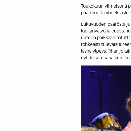
Toukokuun viimeisenä päi
päättäneitä yhdeksäsluok
Lukuvuoden päätöstä juh
luokanvalvojia edustan
uuteen paikkaan totuttel
rohkeasti tulevaisuuteen
läsnä ylpeys: ”Ihan jokain
nyt, fiksumpana kuin ko