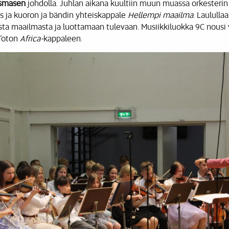
osmasen
johdolla. Juhlan aikana kuultiin muun muassa orkesteri
s ja kuoron ja bändin yhteiskappale
Hellempi maailma
. Laululla
maailmasta ja luottamaan tulevaan. Musiikkiluokka 9C nousi v
 Toton
Africa-
kappaleen.