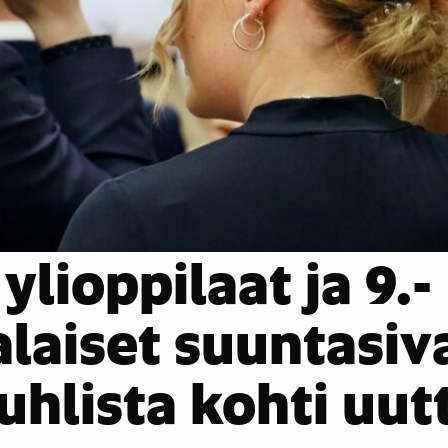
ylioppilaat ja 9.-
laiset suuntasiv
uhlista kohti uut