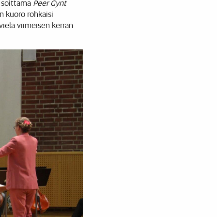
n soittama
Peer Gynt
an kuoro rohkaisi
ielä viimeisen kerran