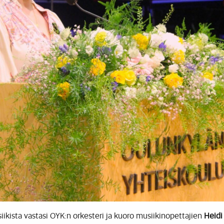
siikista vastasi OYK:n orkesteri ja kuoro musiikinopettajien
Heidi