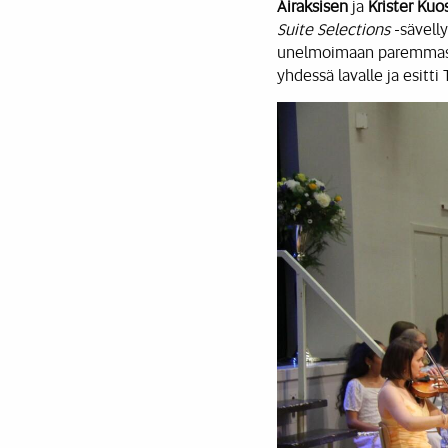
Airaksisen
ja
Krister Ku
Suite Selections
-sävelly
unelmoimaan paremmasta 
yhdessä lavalle ja esitti