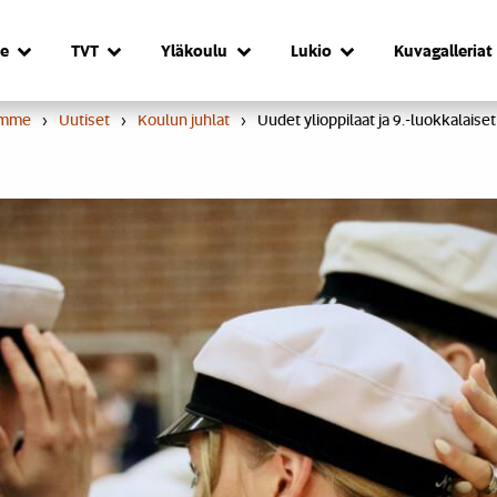
e
TVT
Yläkoulu
Lukio
Kuvagalleriat
umme
›
Uutiset
›
Koulun juhlat
›
Uudet ylioppilaat ja 9.-luokkalaise