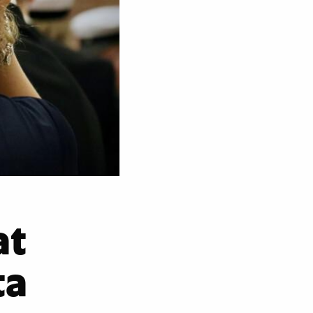
at
ta