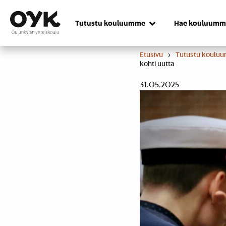
Skip
to
Tutustu kouluumme
Hae kouluumm
content
Etusivu
›
Tutustu koulu
kohti uutta
31.05.2025