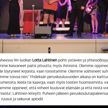
puheessa 9H-luokan
Lotta Lahtinen
pohti ystävien ja yhteisöllisy
mme kasvaneet paitsi pituutta, myös ihmisinä. Olemme oppineet 
ole löytyneet kirjoista, vaan toisistamme. Olemme solmineet suh
voimme toivoa niin.” Yhdeksän peruskouluvuoden aikana on karttu
umeroita, kieliä tai kaavoja, vaan myös toisten huomioimista, v
emme oppineet, että virheet kuuluvat elämään ja että niistä voi
ista”, Lahtinen kiteytti. Puheen jälkeen peruskoulutaipaleens
 ruusut ja raikuvat aplodit.