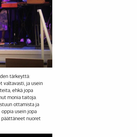
yden tärkeyttä:
valtavasti, ja usein
teita, ehkä jopa
nut monia taitoja.
astuun ottamista ja
 oppia usein jopa
a päättäneet nuoret