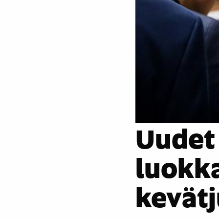
Uudet 
luokka
kevätj