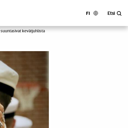
FI
Etsi
t suuntasivat kevätjuhlista