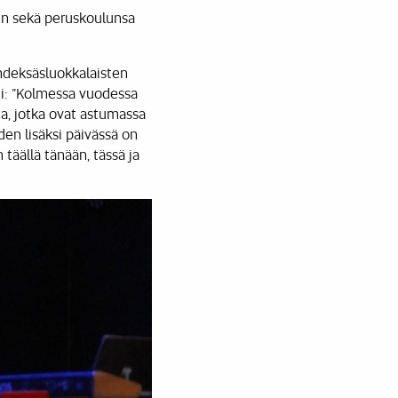
iin sekä peruskoulunsa
yhdeksäsluokkalaisten
ti: ”Kolmessa vuodessa
ia, jotka ovat astumassa
den lisäksi päivässä on
 täällä tänään, tässä ja