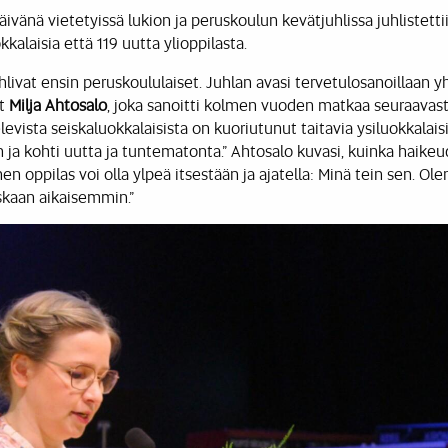
vänä vietetyissä lukion ja peruskoulun kevätjuhlissa juhlistett
kalaisia että 119 uutta ylioppilasta.
livat ensin peruskoululaiset. Juhlan avasi tervetulosanoillaan 
ut
Milja Ahtosalo
, joka sanoitti kolmen vuoden matkaa seuraavas
evista seiskaluokkalaisista on kuoriutunut taitavia ysiluokkalais
 ja kohti uutta ja tuntematonta.” Ahtosalo kuvasi, kuinka haikeu
en oppilas voi olla ylpeä itsestään ja ajatella: Minä tein sen. Olen
skaan aikaisemmin.”