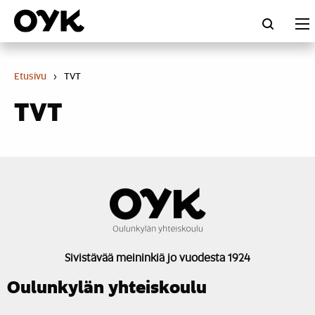
Skip
to
content
Etusivu
›
TVT
TVT
Sivistävää meininkiä jo vuodesta 1924
Oulunkylän yhteiskoulu