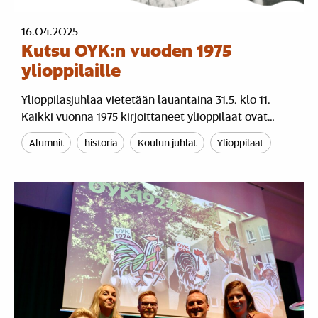
16.04.2025
Kutsu OYK:n vuoden 1975
ylioppilaille
Ylioppilasjuhlaa vietetään lauantaina 31.5. klo 11.
Kaikki vuonna 1975 kirjoittaneet ylioppilaat ovat…
Alumnit
historia
Koulun juhlat
Ylioppilaat