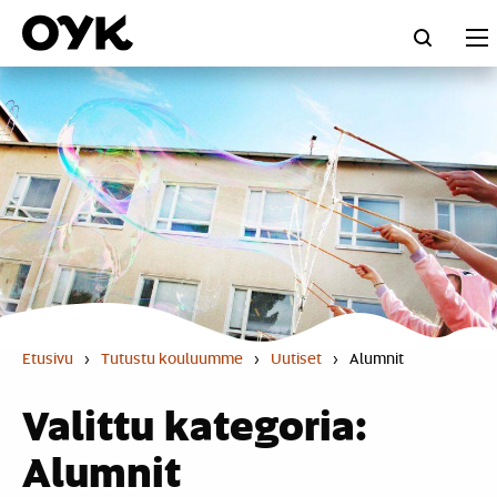
Skip
to
content
Etusivu
›
Tutustu kouluumme
›
Uutiset
›
Alumnit
Valittu kategoria:
Alumnit