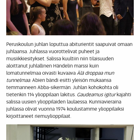
Peruskoulun juhlan loputtua abiturientit saapuivat omaan
juhlaansa. Juhlassa vuorottelivat puheet ja
musiikkiesitykset. Salissa kuultiin niin tilaisuuden
aloittanut juhlallinen Händelin marssi kuin
lomatunnelmaa oivasti kuvaava
Älä droppaa mun
tunnelmaa
. Abien bändi esitti yleisön mukaansa
temmanneen Abba-sikermän. Juhlan kohokohta oli
tietenkin 114 ylioppilaan lakitus.
Gaudeamus igitur
kajahti
salissa uusien ylioppilaiden laulaessa. Kunniavieraina
juhlassa olivat vuonna 1974 koulustamme ylioppilaiksi
kirjoittaneet riemuylioppilaat.