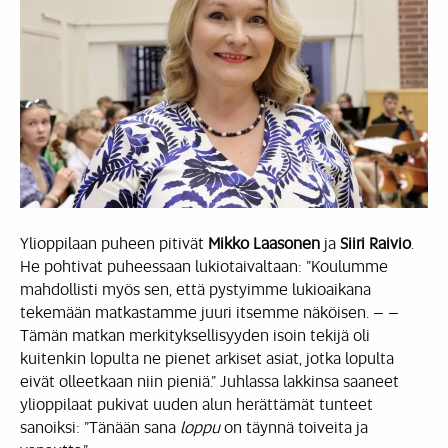
Ylioppilaan puheen pitivät
Mikko Laasonen
ja
Siiri Raivio
.
He pohtivat puheessaan lukiotaivaltaan: ”Koulumme
mahdollisti myös sen, että pystyimme lukioaikana
tekemään matkastamme juuri itsemme näköisen. – –
Tämän matkan merkityksellisyyden isoin tekijä oli
kuitenkin lopulta ne pienet arkiset asiat, jotka lopulta
eivät olleetkaan niin pieniä.” Juhlassa lakkinsa saaneet
ylioppilaat pukivat uuden alun herättämät tunteet
sanoiksi: ”Tänään sana
loppu
on täynnä toiveita ja