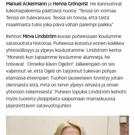
Manuel Ackermann
ja
Henna Grönqvist
. He kannustivat
lukiotaipaleensa päättäviä nuoria: ”Teissä on voimaa.
Teissä on tulevaisuus. Teissä on toivoa, että tästä
maailmasta tulisi joka päivä vähän parempi paikka.”
Rehtori
Mirva Lindström
kuvasi puheessaan koulumme
satavuotista historiaa. Puheessa korostui ennen kaikkea
yhteisöllisyys ja ylpeys koulustamme. Lindström kertoi:
”Monesti kun tapaamme koulumme alumneja, he
toteavat: ’Onneksi kävin Ogelin!’ Jälkeenpäin on siis
valjennut se, että Ogeli on tarjonnut tukevan pohjan
elämässä eteenpäin. Tuohon lauseeseen tiivistyy jotain
olennaista siitä, mitä on terve ylpeys omasta ja oman
yhteisön tekemisestä.” Puheen lopuksi Lindström kehotti
myös tuoreita ylioppilaita saapumaan marraskuussa
järjestettäviin satavuotisjuhliin.