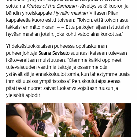
soittama
Pirates of the Carribean
-sävellys sekä kuoron ja
bändin yhteiskappale
Hyvään maahan
. Viitasen Piian
kappaleella kuoro esitti toiveen: ”Toivon, että toivomasta
lakkaisi en milloinkaan. – – Että pelkojen sijaan istuttaisin
hyvään maahan jotain, joka kohti valoo aina kurkottaa.”
Yhdeksäsluokkalaisen puheessa oppilaskunnan
puheenjohtaja
Saana Savisalo
suuntasi katseen tulevaan
ikätovereitaan muistuttaen: ”Olemme kaikki oppineet
tulevaisuuden vaatimia taitoja ja osaamme olla
ystävällisiä ja ennakkoluulottomia, kun lähestymme uusia
ihmisiä uusissa ympäristöissä.” Peruskoulutaipaleensa
päättävät nuoret saivat luokanvalvojaltaan ruusun ja
yleisöltä aplodit.