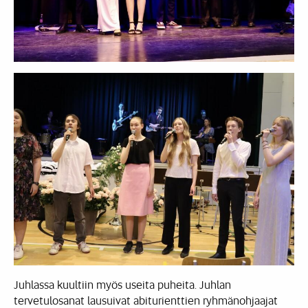
Juhlassa kuultiin myös useita puheita. Juhlan
tervetulosanat lausuivat abiturienttien ryhmänohjaajat