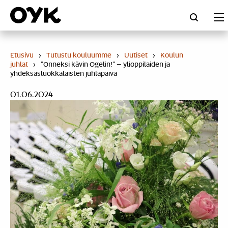
Skip
to
content
Etusivu
›
Tutustu kouluumme
›
Uutiset
›
Koulun
juhlat
›
”Onneksi kävin Ogelin!” – ylioppilaiden ja
yhdeksäsluokkalaisten juhlapäivä
01.06.2024