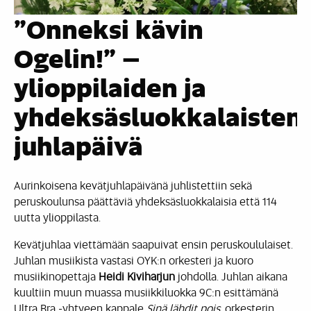
”Onneksi kävin
Ogelin!” –
ylioppilaiden ja
yhdeksäsluokkalaisten
juhlapäivä
Aurinkoisena kevätjuhlapäivänä juhlistettiin sekä
peruskoulunsa päättäviä yhdeksäsluokkalaisia että 114
uutta ylioppilasta.
Kevätjuhlaa viettämään saapuivat ensin peruskoululaiset.
Juhlan musiikista vastasi OYK:n orkesteri ja kuoro
musiikinopettaja
Heidi Kiviharjun
johdolla. Juhlan aikana
kuultiin muun muassa musiikkiluokka 9C:n esittämänä
Ultra Bra -yhtyeen kappale
Sinä lähdit pois
, orkesterin