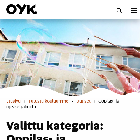
Skip
to
content
Etusivu
›
Tutustu kouluumme
›
Uutiset
›
Oppilas- ja
opiskelijahuolto
Valittu kategoria:
Oppilas- ja