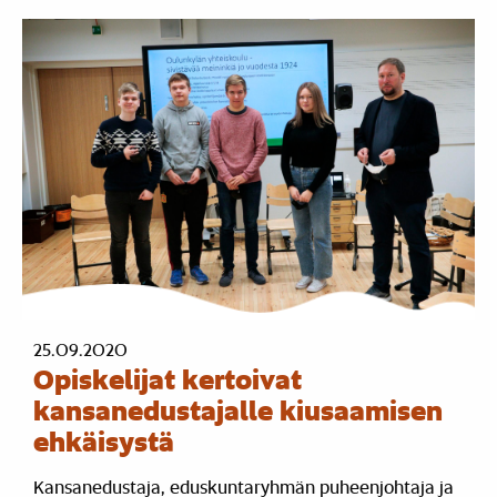
25.09.2020
Opiskelijat kertoivat
kansanedustajalle kiusaamisen
ehkäisystä
Kansanedustaja, eduskuntaryhmän puheenjohtaja ja