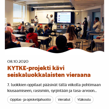
08.10.2020
KYTKE-projekti kävi
seiskaluokkalaisten vieraana
7. luokkien oppilaat pääsivät tällä viikolla pohtimaan
kiusaamiseen, rasismiin, syrjintään ja tasa-arvoon…
Oppilas- ja opiskelijahuolto
Vierailut
Yläkoulu