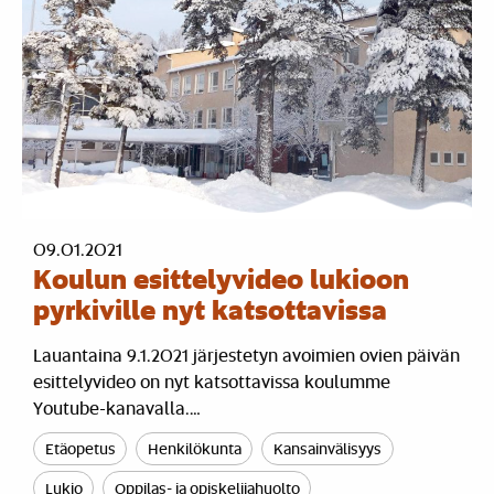
09.01.2021
Koulun esittelyvideo lukioon
pyrkiville nyt katsottavissa
Lauantaina 9.1.2021 järjestetyn avoimien ovien päivän
esittelyvideo on nyt katsottavissa koulumme
Youtube-kanavalla.…
Etäopetus
Henkilökunta
Kansainvälisyys
Lukio
Oppilas- ja opiskelijahuolto