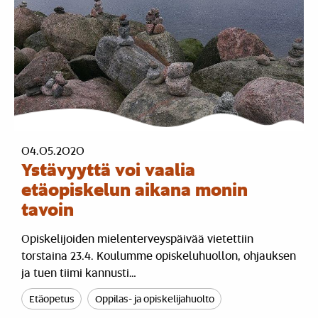
04.05.2020
Ystävyyttä voi vaalia
etäopiskelun aikana monin
tavoin
Opiskelijoiden mielenterveyspäivää vietettiin
torstaina 23.4. Koulumme opiskeluhuollon, ohjauksen
ja tuen tiimi kannusti…
Etäopetus
Oppilas- ja opiskelijahuolto