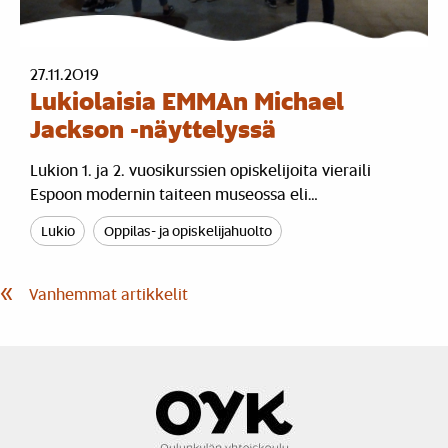
27.11.2019
Lukiolaisia EMMAn Michael
Jackson -näyttelyssä
Lukion 1. ja 2. vuosikurssien opiskelijoita vieraili
Espoon modernin taiteen museossa eli…
Lukio
Oppilas- ja opiskelijahuolto
Artikkelien
Vanhemmat artikkelit
selaus