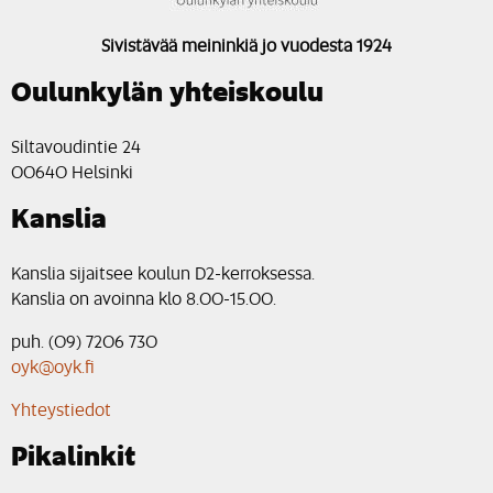
Sivistävää meininkiä jo vuodesta 1924
Oulunkylän yhteiskoulu
Siltavoudintie 24
00640 Helsinki
Kanslia
Kanslia sijaitsee koulun D2-kerroksessa.
Kanslia on avoinna klo 8.00-15.00.
puh. (09) 7206 730
oyk@oyk.fi
Yhteystiedot
Pikalinkit