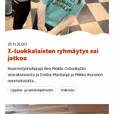
25.11.2020
7.-luokkalaisten ryhmäytys sai
jatkoa
Nuorisotyönohjaaja Bea Mokki Oulunkylän
seurakunnasta ja Emilia Mäntyoja ja Mikko Kuronen
nuorisotalolta…
Oppilas- ja opiskelijahuolto
Yläkoulu