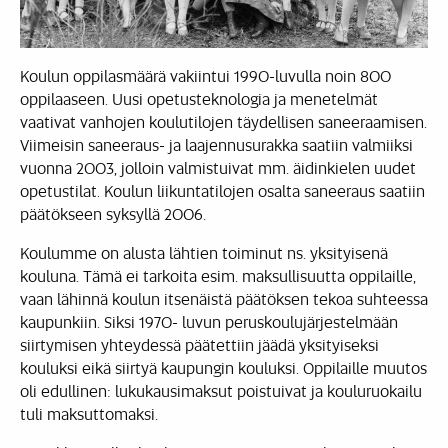
Koulun oppilasmäärä vakiintui 1990-luvulla noin 800
oppilaaseen. Uusi opetusteknologia ja menetelmät
vaativat vanhojen koulutilojen täydellisen saneeraamisen.
Viimeisin saneeraus- ja laajennusurakka saatiin valmiiksi
vuonna 2003, jolloin valmistuivat mm. äidinkielen uudet
opetustilat. Koulun liikuntatilojen osalta saneeraus saatiin
päätökseen syksyllä 2006.
Koulumme on alusta lähtien toiminut ns. yksityisenä
kouluna. Tämä ei tarkoita esim. maksullisuutta oppilaille,
vaan lähinnä koulun itsenäistä päätöksen tekoa suhteessa
kaupunkiin. Siksi 1970- luvun peruskoulujärjestelmään
siirtymisen yhteydessä päätettiin jäädä yksityiseksi
kouluksi eikä siirtyä kaupungin kouluksi. Oppilaille muutos
oli edullinen: lukukausimaksut poistuivat ja kouluruokailu
tuli maksuttomaksi.