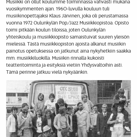
Musiikki on ollut koulumme toiminnassa vahvasti mukana
vuosikymmenten ajan. 1960-luvulla kouluun tuli
musiikinopettajaksi Klaus Järvinen, joka oli perustamassa
vuonna 1972 Oulunkylän Pop/Jazz Musiikkiopistoa. Opisto
toimi pitkään koulun tiloissa, joten Oulunkylän
yhteiskoulu ja musiikkiopisto samaistuivat suuren yleisön
mielessä. Tästä musiikkiopiston ajoista alkanut musiikin
painotus opetuksessa on jatkunut aina nykyhetkiin saakka
mm. musiikkiluokilla. Musiikin rinnalla kukoisti
teatteritoiminta ja esityksiä vietiin Yhdysvaltoihin asti.
Tämä perinne jatkuu vielä nykyäänkin.