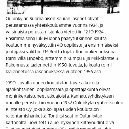
Oulunkylän Suomalaisen Seuran jäsenet olivat
perustamassa yhteiskouluamme vuonna 1924, ja
varsinaista perustamisjuhlaa vietettiin 12.10.1924.
Ensimmäisenä lukuvuonna pääsytutkinnon kautta
kouluumme hyväksyttiin 40 oppilasta ja ensimmäiseksi
johtajaksi valittiin FM Bertta Injala. Koulurakennuksena
toimi villa Lindebo, sittemmin Kumpu 6 ja Mikkolantie 3.
Rakennusta laajennettiin 1930-luvulla, ja koulu toimi
laajennetussa rakennuksessa vuoteen 1956 asti.
1950- luvulla uuden koulutalon tarve alkoi olla
ajankohtainen: oppilasmäärä ja opettajakunta olivat
moninkertaistuneet alkuajoista. Kannatusyhdistyksen
rinnalle perustettiin vuonna 1952 Oulunkylän yhteiskoulun
Kiinteistö Oy, joka alkoi ajaa uuden koulutalon
rakentamishanketta. Tontiksi saatiin Oulunkylän
kartanolta luovutettu alue, nykyinen Siltavoudintie 24.
Tilat valmistuivat vuonna 1956, mikä mahdollisti yhä