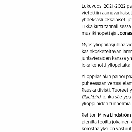
Lukuvuosi 2021-2022 pää
vietettiin aamuvarhaisel
yhdeksäsluokkalaiset, jo
Tikka kiitti tarinallises
musiikinopettaja
Joonas
Myös ylioppilasjuhlaa vi
käsinkosketeltavan lämm
juhlavieraiden kanssa y
joka kehotti ylioppilaita
Ylioppilaslakin painoi p
puheessaan vertasi elämää
Rauska tiivisti. Tuoreet 
Blackbird
, jonka säe
you 
ylioppilaiden tunnelmia.
Rehtori
Mirva Lindström
pienillä teoilla jokaine
korostaa yksilön vastuu