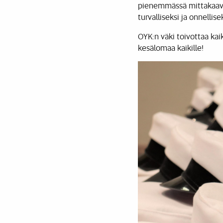
pienemmässä mittakaava
turvalliseksi ja onnelli
OYK:n väki toivottaa kaik
kesälomaa kaikille!