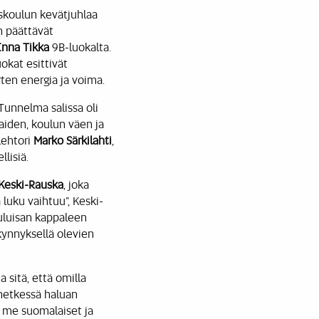
skoulun kevätjuhlaa
n päättävät
Enna Tikka
9B-luokalta.
uokat esittivät
orten energia ja voima.
Tunnelma salissa oli
iden, koulun väen ja
lehtori
Marko Särkilahti
,
lisiä.
 Keski-Rauska
, joka
 luku vaihtuu”, Keski-
uuluisan kappaleen
ynnyksellä olevien
 sitä, että omilla
 hetkessä haluan
a me suomalaiset ja