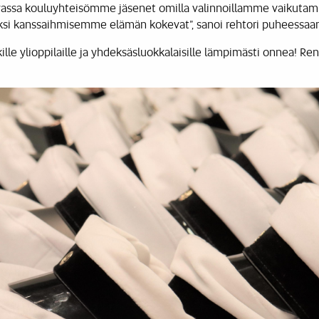
ssa kouluyhteisömme jäsenet omilla valinnoillamme vaikutam
seksi kanssaihmisemme elämän kokevat”, sanoi rehtori puheessaan
ille ylioppilaille ja yhdeksäsluokkalaisille lämpimästi onnea! Re