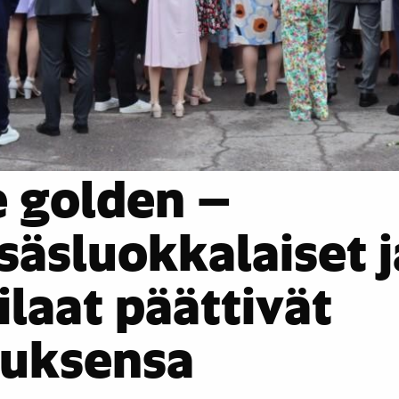
e golden –
äsluokkalaiset j
ilaat päättivät
tuksensa