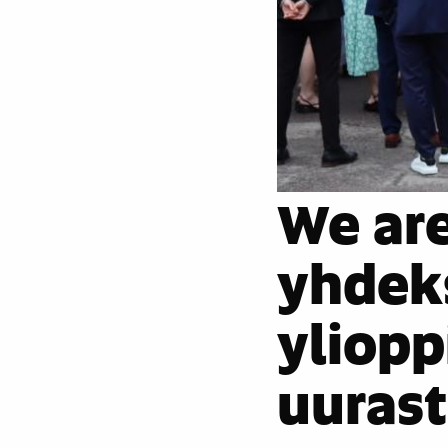
We ar
yhdeks
yliopp
uuras