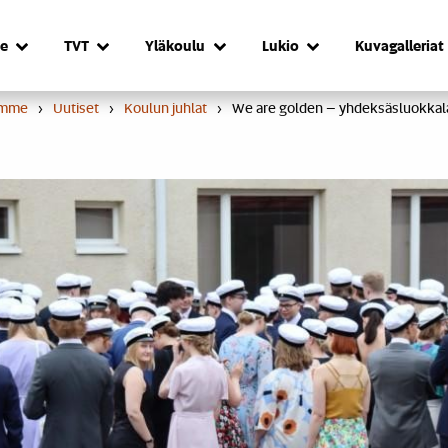
e
TVT
Yläkoulu
Lukio
Kuvagalleriat
umme
›
Uutiset
›
Koulun juhlat
›
We are golden – yhdeksäsluokkalais