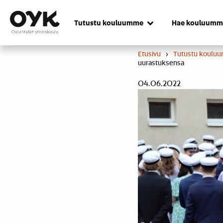
Skip
to
Tutustu kouluumme
Hae kouluumm
content
Etusivu
›
Tutustu koulu
uurastuksensa
04.06.2022