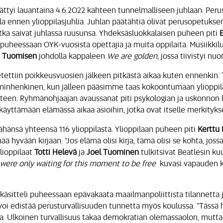
ttyi lauantaina 4.6.2022 kahteen tunnelmalliseen juhlaan. Peru
la ennen ylioppilasjuhlia. Juhlan päätähtiä olivat perusopetukse
tka saivat juhlassa ruusunsa. Yhdeksäsluokkalaisen puheen piti
sa puheessaan OYK-vuosista opettajia ja muita oppilaita. Musiikkil
 Tuomisen
johdolla kappaleen
We are golden,
jossa tiivistyi nu
etettiin poikkeusvuosien jälkeen pitkästä aikaa kuten ennenkin. 
inhenkinen, kun jälleen pääsimme taas kokoontumaan ylioppila
hteen. Ryhmänohjaajan avaussanat piti psykologian ja uskonnon 
 käyttämään elämässä aikaa asioihin, jotka ovat itselle merkityksel
äähänsä yhteensä 116 ylioppilasta. Ylioppilaan puheen piti
Kerttu
 hyvään kirjaan. ”Jos elämä olisi kirja, tämä olisi se kohta, jossa
ylioppilaat
Totti Helevä
ja
Joel Tuominen
tulkitsivat Beatlesin k
were only waiting for this moment to be free
kuvasi vapauden k
käsitteli puheessaan epävakaata maailmanpoliittista tilannetta ja
n voi edistää perusturvallisuuden tunnetta myös koulussa. ”Tässä
ta. Ulkoinen turvallisuus takaa demokratian olemassaolon, mutt