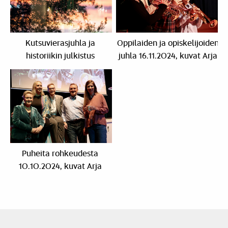
Kutsuvierasjuhla ja
Oppilaiden ja opiskelijoiden
historiikin julkistus
juhla 16.11.2024, kuvat Arja
15.11.2024, kuvat Sakari
Holma ja Sanna Juujärvi-
Röyskö ja Arja Holma
Bremer
Puheita rohkeudesta
10.10.2024, kuvat Arja
Holma ja Sanna Juujärvi-
Bremer