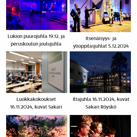
Lukion puurojuhla 19.12. ja
Itsenäisyys- ja
peruskoulun joulujuhla
ylioppilasjuhlat 5.12.2024
20.12.2024
Luokkakokoukset
Iltajuhla 16.11.2024, kuvat
16.11.2024, kuvat Sakari
Sakari Röyskö
Röyskö