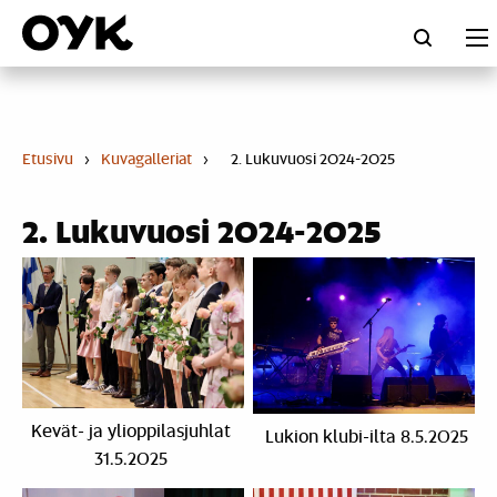
Skip
to
content
Etusivu
›
Kuvagalleriat
›
2. Lukuvuosi 2024-2025
2. Lukuvuosi 2024-2025
Kevät- ja ylioppilasjuhlat
Lukion klubi-ilta 8.5.2025
31.5.2025