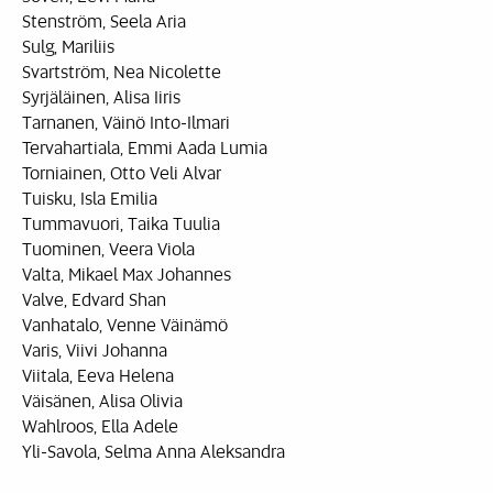
Stenström, Seela Aria
Sulg, Mariliis
Svartström, Nea Nicolette
Syrjäläinen, Alisa Iiris
Tarnanen, Väinö Into-Ilmari
Tervahartiala, Emmi Aada Lumia
Torniainen, Otto Veli Alvar
Tuisku, Isla Emilia
Tummavuori, Taika Tuulia
Tuominen, Veera Viola
Valta, Mikael Max Johannes
Valve, Edvard Shan
Vanhatalo, Venne Väinämö
Varis, Viivi Johanna
Viitala, Eeva Helena
Väisänen, Alisa Olivia
Wahlroos, Ella Adele
Yli-Savola, Selma Anna Aleksandra