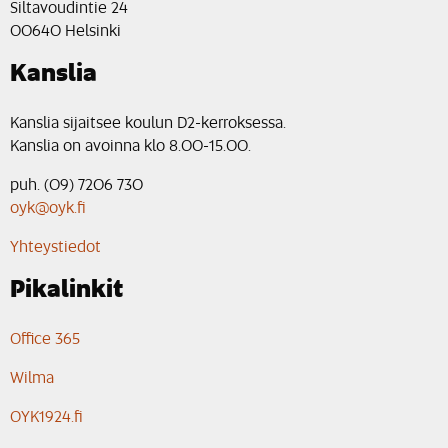
Siltavoudintie 24
00640 Helsinki
Kanslia
Kanslia sijaitsee koulun D2-kerroksessa.
Kanslia on avoinna klo 8.00-15.00.
puh. (09) 7206 730
oyk@oyk.fi
Yhteystiedot
Pikalinkit
Office 365
Wilma
OYK1924.fi