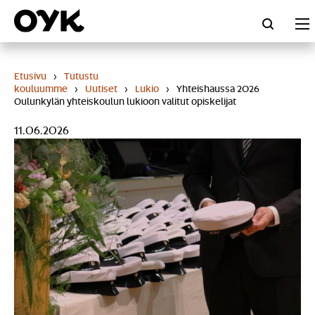
Skip
to
content
Etusivu
›
Tutustu
kouluumme
›
Uutiset
›
Lukio
›
Yhteishaussa 2026
Oulunkylän yhteiskoulun lukioon valitut opiskelijat
11.06.2026