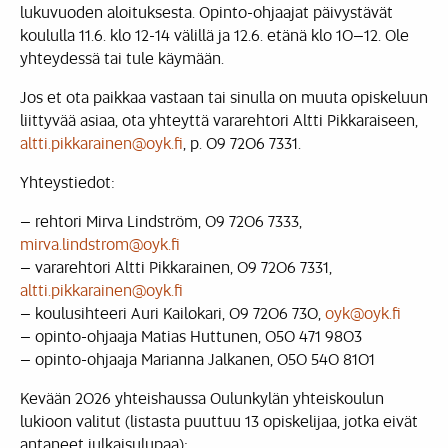
lukuvuoden aloituksesta. Opinto-ohjaajat päivystävät
koululla 11.6. klo 12-14 välillä ja 12.6. etänä klo 10–12. Ole
yhteydessä tai tule käymään.
Jos et ota paikkaa vastaan tai sinulla on muuta opiskeluun
liittyvää asiaa, ota yhteyttä vararehtori Altti Pikkaraiseen,
altti.pikkarainen@oyk.fi
, p. 09 7206 7331.
Yhteystiedot:
– rehtori Mirva Lindström, 09 7206 7333,
mirva.lindstrom@oyk.fi
– vararehtori Altti Pikkarainen, 09 7206 7331,
altti.pikkarainen@oyk.fi
– koulusihteeri Auri Kailokari, 09 7206 730,
oyk@oyk.fi
– opinto-ohjaaja Matias Huttunen, 050 471 9803
– opinto-ohjaaja Marianna Jalkanen, 050 540 8101
Kevään 2026 yhteishaussa Oulunkylän yhteiskoulun
lukioon valitut (listasta puuttuu 13 opiskelijaa, jotka eivät
antaneet julkaisulupaa);