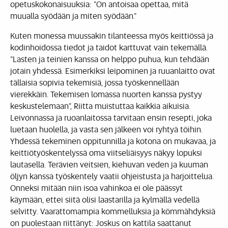
opetuskokonaisuuksia: ”On antoisaa opettaa, mitä
muualla syödään ja miten syödään.”
Kuten monessa muussakin tilanteessa myös keittiössä ja
kodinhoidossa tiedot ja taidot karttuvat vain tekemällä.
”Lasten ja teinien kanssa on helppo puhua, kun tehdään
jotain yhdessä. Esimerkiksi leipominen ja ruuanlaitto ovat
tällaisia sopivia tekemisiä, jossa työskennellään
vierekkäin. Tekemisen lomassa nuorten kanssa pystyy
keskustelemaan”, Riitta muistuttaa kaikkia aikuisia.
Leivonnassa ja ruoanlaitossa tarvitaan ensin resepti, joka
luetaan huolella, ja vasta sen jälkeen voi ryhtyä töihin.
Yhdessä tekeminen oppitunnilla ja kotona on mukavaa, ja
keittiötyöskentelyssä oma viitseliäisyys näkyy lopuksi
lautasella. Terävien veitsien, kiehuvan veden ja kuuman
öljyn kanssa työskentely vaatii ohjeistusta ja harjoittelua.
Onneksi mitään niin isoa vahinkoa ei ole päässyt
käymään, ettei siitä olisi laastarilla ja kylmällä vedellä
selvitty. Vaarattomampia kommelluksia ja kömmähdyksiä
on puolestaan riittänyt: Joskus on kattila saattanut