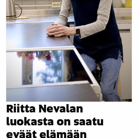
Riitta Nevalan
luokasta on saatu
eväät elämään