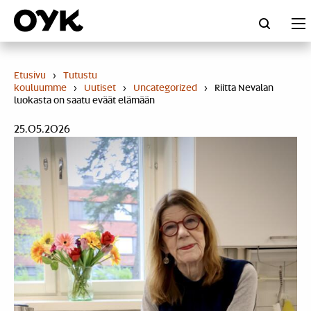
Skip
to
content
Etusivu
›
Tutustu
kouluumme
›
Uutiset
›
Uncategorized
›
Riitta Nevalan
luokasta on saatu eväät elämään
25.05.2026