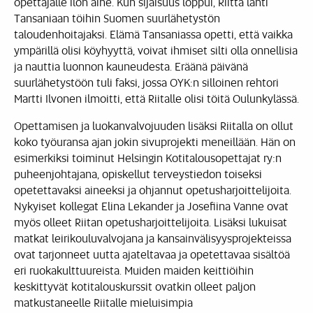
opettajalle ilon aihe. Kun sijaisuus loppui, Riitta lähti
Tansaniaan töihin Suomen suurlähetystön
taloudenhoitajaksi. Elämä Tansaniassa opetti, että vaikka
ympärillä olisi köyhyyttä, voivat ihmiset silti olla onnellisia
ja nauttia luonnon kauneudesta. Eräänä päivänä
suurlähetystöön tuli faksi, jossa OYK:n silloinen rehtori
Martti Ilvonen ilmoitti, että Riitalle olisi töitä Oulunkylässä.
Opettamisen ja luokanvalvojuuden lisäksi Riitalla on ollut
koko työuransa ajan jokin sivuprojekti meneillään. Hän on
esimerkiksi toiminut Helsingin Kotitalousopettajat ry:n
puheenjohtajana, opiskellut terveystiedon toiseksi
opetettavaksi aineeksi ja ohjannut opetusharjoittelijoita.
Nykyiset kollegat Elina Lekander ja Josefiina Vanne ovat
myös olleet Riitan opetusharjoittelijoita. Lisäksi lukuisat
matkat leirikouluvalvojana ja kansainvälisyysprojekteissa
ovat tarjonneet uutta ajateltavaa ja opetettavaa sisältöä
eri ruokakulttuureista. Muiden maiden keittiöihin
keskittyvät kotitalouskurssit ovatkin olleet paljon
matkustaneelle Riitalle mieluisimpia