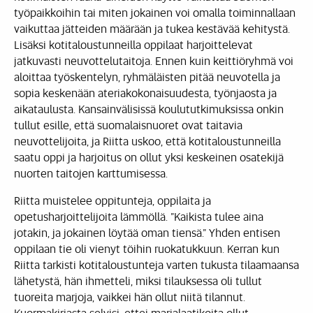
työpaikkoihin tai miten jokainen voi omalla toiminnallaan
vaikuttaa jätteiden määrään ja tukea kestävää kehitystä.
Lisäksi kotitaloustunneilla oppilaat harjoittelevat
jatkuvasti neuvottelutaitoja. Ennen kuin keittiöryhmä voi
aloittaa työskentelyn, ryhmäläisten pitää neuvotella ja
sopia keskenään ateriakokonaisuudesta, työnjaosta ja
aikataulusta. Kansainvälisissä koulututkimuksissa onkin
tullut esille, että suomalaisnuoret ovat taitavia
neuvottelijoita, ja Riitta uskoo, että kotitaloustunneilla
saatu oppi ja harjoitus on ollut yksi keskeinen osatekijä
nuorten taitojen karttumisessa.
Riitta muistelee oppitunteja, oppilaita ja
opetusharjoittelijoita lämmöllä. ”Kaikista tulee aina
jotakin, ja jokainen löytää oman tiensä.” Yhden entisen
oppilaan tie oli vienyt töihin ruokatukkuun. Kerran kun
Riitta tarkisti kotitaloustunteja varten tukusta tilaamaansa
lähetystä, hän ihmetteli, miksi tilauksessa oli tullut
tuoreita marjoja, vaikkei hän ollut niitä tilannut.
Kuormakirjasta selvisi, ettei marjalaatikoita ollut