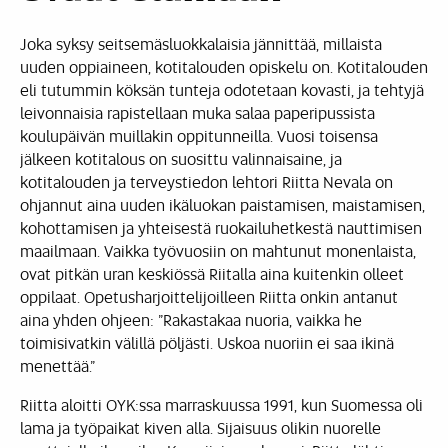
Joka syksy seitsemäsluokkalaisia jännittää, millaista
uuden oppiaineen, kotitalouden opiskelu on. Kotitalouden
eli tutummin köksän tunteja odotetaan kovasti, ja tehtyjä
leivonnaisia rapistellaan muka salaa paperipussista
koulupäivän muillakin oppitunneilla. Vuosi toisensa
jälkeen kotitalous on suosittu valinnaisaine, ja
kotitalouden ja terveystiedon lehtori Riitta Nevala on
ohjannut aina uuden ikäluokan paistamisen, maistamisen,
kohottamisen ja yhteisestä ruokailuhetkestä nauttimisen
maailmaan. Vaikka työvuosiin on mahtunut monenlaista,
ovat pitkän uran keskiössä Riitalla aina kuitenkin olleet
oppilaat. Opetusharjoittelijoilleen Riitta onkin antanut
aina yhden ohjeen: ”Rakastakaa nuoria, vaikka he
toimisivatkin välillä pöljästi. Uskoa nuoriin ei saa ikinä
menettää.”
Riitta aloitti OYK:ssa marraskuussa 1991, kun Suomessa oli
lama ja työpaikat kiven alla. Sijaisuus olikin nuorelle