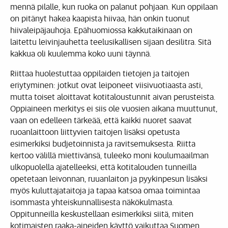
mennä pilalle, kun ruoka on palanut pohjaan. Kun oppilaan
on pitänyt hakea kaapista hiivaa, hän onkin tuonut
hiivaleipäjauhoja. Epähuomiossa kakkutaikinaan on
laitettu leivinjauhetta teelusikallisen sijaan desilitra. Sitä
kakkua oli kuulemma koko uuni täynnä.
Riittaa huolestuttaa oppilaiden tietojen ja taitojen
eriytyminen: jotkut ovat leiponeet viisivuotiaasta asti,
mutta toiset aloittavat kotitaloustunnit aivan perusteista.
Oppiaineen merkitys ei siis ole vuosien aikana muuttunut,
vaan on edelleen tärkeää, että kaikki nuoret saavat
ruoanlaittoon liittyvien taitojen lisäksi opetusta
esimerkiksi budjetoinnista ja ravitsemuksesta. Riitta
kertoo välillä miettivänsä, tuleeko moni koulumaailman
ulkopuolella ajatelleeksi, että kotitalouden tunneilla
opetetaan leivonnan, ruuanlaiton ja pyykinpesun lisäksi
myös kuluttajataitoja ja tapaa katsoa omaa toimintaa
isommasta yhteiskunnallisesta näkökulmasta.
Oppitunneilla keskustellaan esimerkiksi siitä, miten
kotimaisten raaka-aineiden käyttö vaikuttaa Suomen