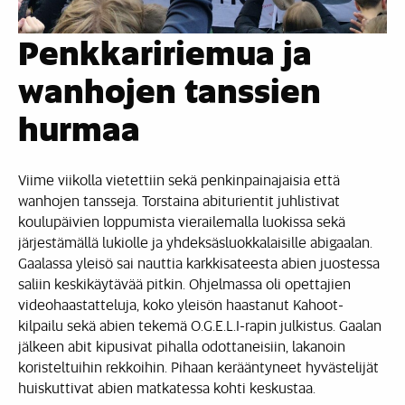
Penkkaririemua ja
wanhojen tanssien
hurmaa
Viime viikolla vietettiin sekä penkinpainajaisia että
wanhojen tansseja. Torstaina abiturientit juhlistivat
koulupäivien loppumista vierailemalla luokissa sekä
järjestämällä lukiolle ja yhdeksäsluokkalaisille abigaalan.
Gaalassa yleisö sai nauttia karkkisateesta abien juostessa
saliin keskikäytävää pitkin. Ohjelmassa oli opettajien
videohaastatteluja, koko yleisön haastanut Kahoot-
kilpailu sekä abien tekemä O.G.E.L.I-rapin julkistus. Gaalan
jälkeen abit kipusivat pihalla odottaneisiin, lakanoin
koristeltuihin rekkoihin. Pihaan kerääntyneet hyvästelijät
huiskuttivat abien matkatessa kohti keskustaa.