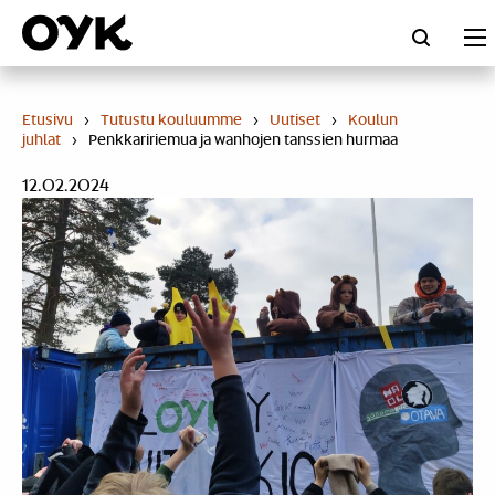
Skip
to
content
Etusivu
›
Tutustu kouluumme
›
Uutiset
›
Koulun
juhlat
›
Penkkaririemua ja wanhojen tanssien hurmaa
12.02.2024