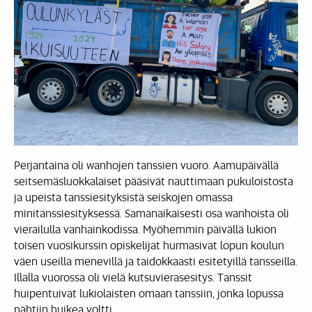
Perjantaina oli wanhojen tanssien vuoro. Aamupäivällä
seitsemäsluokkalaiset pääsivät nauttimaan pukuloistosta
ja upeista tanssiesityksistä seiskojen omassa
minitanssiesityksessä. Samanaikaisesti osa wanhoista oli
vierailulla vanhainkodissa. Myöhemmin päivällä lukion
toisen vuosikurssin opiskelijat hurmasivat lopun koulun
väen useilla menevillä ja taidokkaasti esitetyillä tansseilla.
Illalla vuorossa oli vielä kutsuvierasesitys. Tanssit
huipentuivat lukiolaisten omaan tanssiin, jonka lopussa
nähtiin huikea voltti.