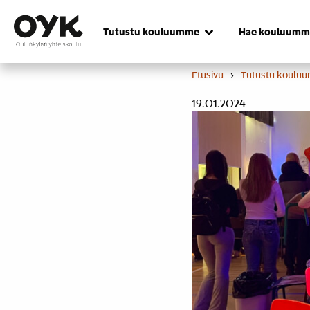
Skip
to
Tutustu kouluumme
Hae kouluumm
content
Etusivu
›
Tutustu koulu
19.01.2024