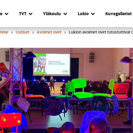
e
TVT
Yläkoulu
Lukio
Kuvagalleriat
umme
›
Uutiset
›
Avoimet ovet
›
Lukion avoimet ovet tutustuttivat 