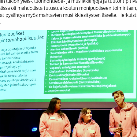
in lukion yleis-, luonnontiede- ja musiikkilinjoja ja tuutorit pitiv
 salissa oli mahdollista tutustua koulun monipuoliseen toimintaan
saivat pysähtyä myös mahtavien musiikkiesitysten äärelle. Herkuis
.