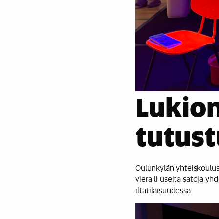
Lukion
tutust
Oulunkylän yhteiskouluss
vieraili useita satoja y
iltatilaisuudessa.