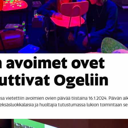
 avoimet ovet
uttivat Ogeliin
a vietettiin avoimien ovien päivää tiistaina 16.1.2024. Päivän
hdeksäsluokkalaisia ja huoltajia tutustumassa lukion toimintaan se