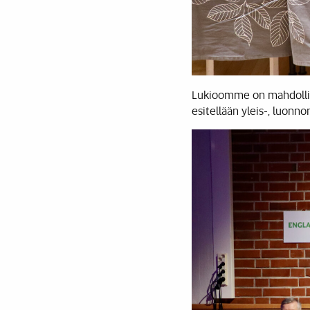
Lukioomme on mahdollista
esitellään yleis-, luonno