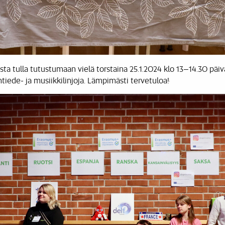
 tulla tutustumaan vielä torstaina 25.1.2024 klo 13–14.30 päivä
ntiede- ja musiikkilinjoja. Lämpimästi tervetuloa!