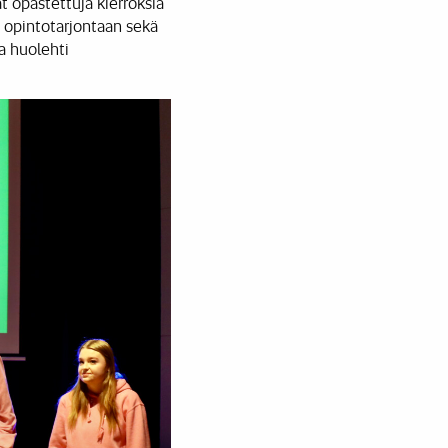
ät opastettuja kierroksia
, opintotarjontaan sekä
ta huolehti