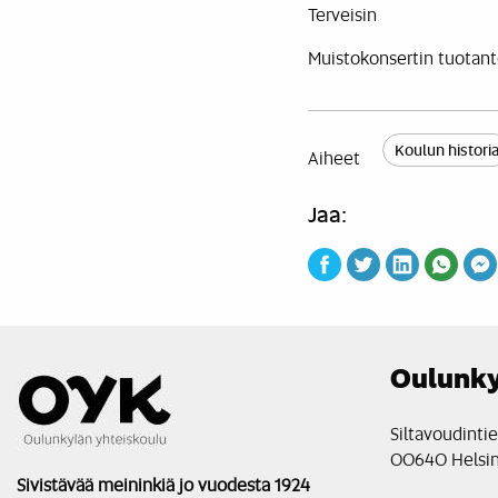
Terveisin
Muistokonsertin tuotant
Koulun histori
Aiheet
Jaa:
Oulunky
Siltavoudinti
00640 Helsin
Sivistävää meininkiä jo vuodesta 1924