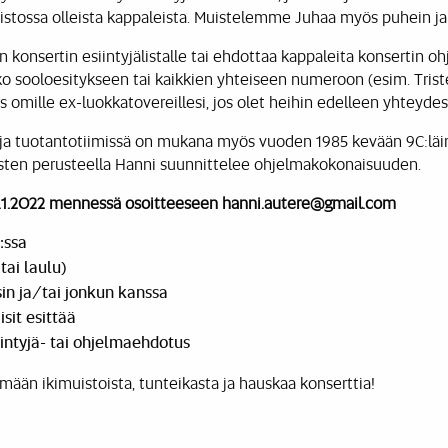
istossa olleista kappaleista. Muistelemme Juhaa myös puhein ja
 konsertin esiintyjälistalle tai ehdottaa kappaleita konsertin 
ko sooloesitykseen tai kaikkien yhteiseen numeroon (esim. Tristez
ös omille ex-luokkatovereillesi, jos olet heihin edelleen yhteyde
, ja tuotantotiimissä on mukana myös vuoden 1985 kevään 9C:läi
isten perusteella Hanni suunnittelee ohjelmakokonaisuuden.
31.1.2022 mennessä osoitteeseen hanni.autere@gmail.com
:ssa
 tai laulu)
sin ja/tai jonkun kanssa
sit esittää
intyjä- tai ohjelmaehdotus
ään ikimuistoista, tunteikasta ja hauskaa konserttia!