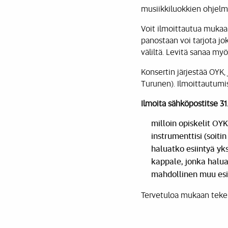
musiikkiluokkien ohjelm
Voit ilmoittautua mukaan
panostaan voi tarjota jo
väliltä. Levitä sanaa my
Konsertin järjestää OYK
Turunen). Ilmoittautum
Ilmoita sähköpostitse 
milloin opiskelit OYK
instrumenttisi (soitin
haluatko esiintyä yk
kappale, jonka haluai
mahdollinen muu esi
Tervetuloa mukaan tekem