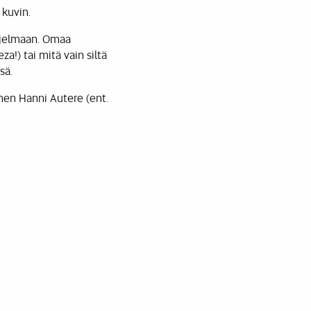
 kuvin.
ohjelmaan. Omaa
a!) tai mitä vain siltä
ssä.
nen Hanni Autere (ent.