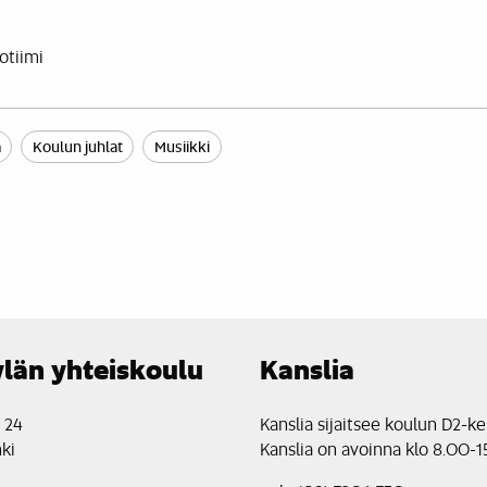
otiimi
a
Koulun juhlat
Musiikki
län yhteiskoulu
Kanslia
e 24
Kanslia sijaitsee koulun D2-ke
ki
Kanslia on avoinna klo 8.00-1