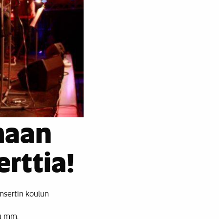
maan
rttia!
onsertin koulun
uu mm.