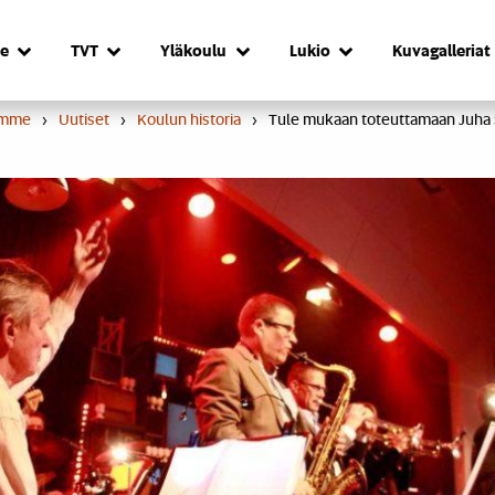
e
TVT
Yläkoulu
Lukio
Kuvagalleriat
umme
›
Uutiset
›
Koulun historia
›
Tule mukaan toteuttamaan Juha 