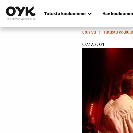
Skip
to
Tutustu kouluumme
Hae kouluumm
content
Etusivu
›
Tutustu koulu
07.12.2021