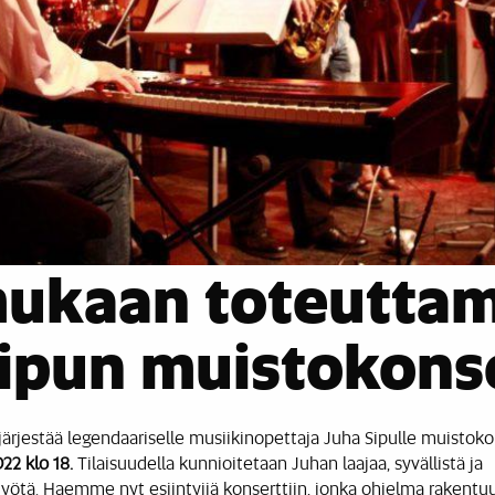
mukaan toteutta
ipun muistokonse
ärjestää legendaariselle musiikinopettaja Juha Sipulle muistok
22 klo 18.
Tilaisuudella kunnioitetaan Juhan laajaa, syvällistä ja
ötä. Haemme nyt esiintyjiä konserttiin, jonka ohjelma rakent