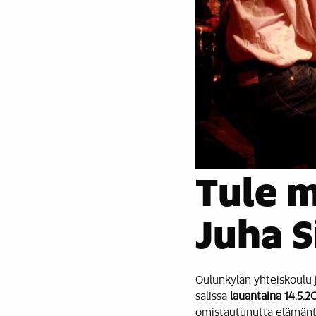
Tule 
Juha S
Oulunkylän yhteiskoulu j
salissa
lauantaina 14.5.20
omistautunutta elämänty