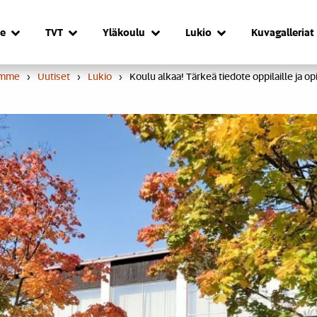
e
TVT
Yläkoulu
Lukio
Kuvagalleriat
umme
›
Uutiset
›
Lukio
›
Koulu alkaa! Tärkeä tiedote oppilaille ja opi