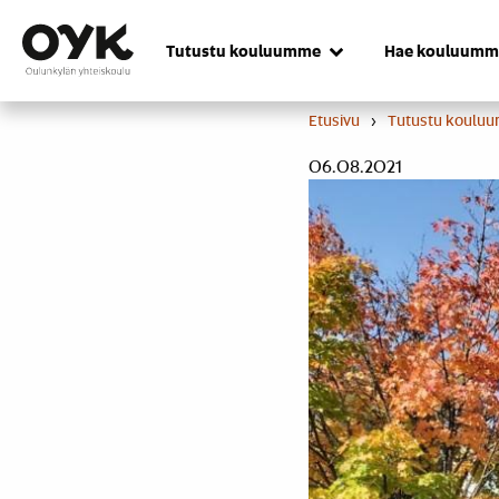
Skip
to
Tutustu kouluumme
Hae kouluumm
content
Etusivu
›
Tutustu koulu
06.08.2021