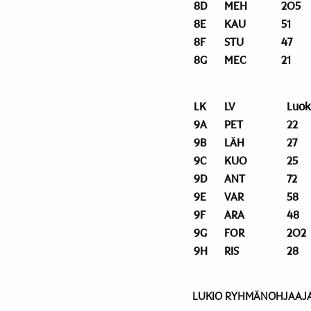
8D
MEH
205
8E
KAU
51
8F
STU
47
8G
MEC
21
LK
LV
Luok
9A
PET
22
9B
LÄH
27
9C
KUO
25
9D
ANT
72
9E
VAR
58
9F
ARA
48
9G
FOR
202
9H
RIS
28
LUKIO RYHMÄNOHJAAJA