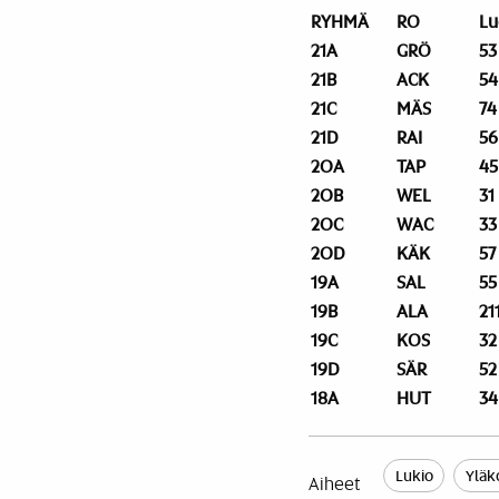
RYHMÄ
RO
Lu
21A
GRÖ
53
21B
ACK
54
21C
MÄS
74
21D
RAI
56
20A
TAP
45
20B
WEL
31
20C
WAC
33
20D
KÄK
57
19A
SAL
55
19B
ALA
21
19C
KOS
32
19D
SÄR
52
18A
HUT
34
Lukio
Yläk
Aiheet