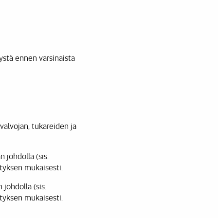
ystä ennen varsinaista
valvojan, tukareiden ja
 johdolla (sis.
styksen mukaisesti.
 johdolla (sis.
styksen mukaisesti.