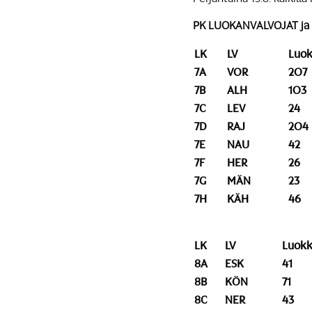
PK LUOKANVALVOJAT ja
LK
LV
Luok
7A
VOR
207
7B
ALH
103
7C
LEV
24
7D
RAJ
204
7E
NAU
42
7F
HER
26
7G
MÄN
23
7H
KÄH
46
LK
LV
Luokk
8A
ESK
41
8B
KÖN
71
8C
NER
43