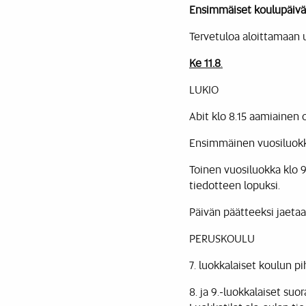
Ensimmäiset koulupäivät 
Tervetuloa aloittamaan 
Ke 11.8
.
LUKIO
Abit klo 8.15 aamiainen o
Ensimmäinen vuosiluokk
Toinen vuosiluokka klo 
tiedotteen lopuksi.
Päivän päätteeksi jaetaa
PERUSKOULU
7. luokkalaiset koulun pi
8. ja 9.-luokkalaiset suo