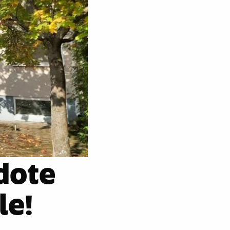
edote
le!