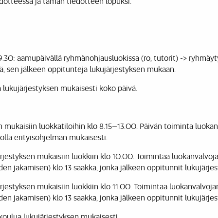
edotteessa ja tämän tiedotteen lopuksi.
9.30: aamupäivällä ryhmänohjausluokissa (ro, tutorit) -> ryhmäyt
, sen jälkeen oppitunteja lukujärjestyksen mukaan.
ua lukujärjestyksen mukaisesti koko päivä.
en mukaisiin luokkatiloihin klo 8.15–13.00. Päivän toiminta luokan
olla erityisohjelman mukaisesti.
ärjestyksen mukaisiin luokkiin klo 10.00. Toimintaa luokanvalvojan
den jakamisen) klo 13 saakka, jonka jälkeen oppitunnit lukujärje
ärjestyksen mukaisiin luokkiin klo 11.00. Toimintaa luokanvalvojan
den jakamisen) klo 13 saakka, jonka jälkeen oppitunnit lukujärje
a koulua lukujärjestyksen mukaisesti.