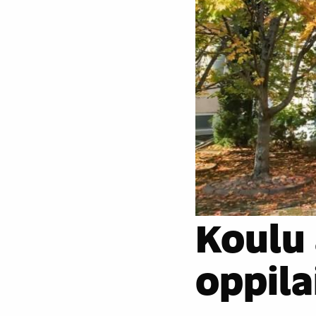
Koulu 
oppilai