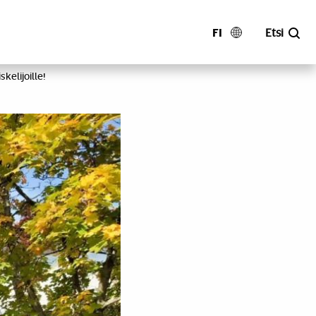
FI
Etsi
skelijoille!