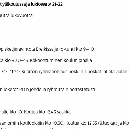
yläkoulussa ja lukiossa
lv 21-22
uutta lukuvuotta!
piskelijaravintola Breikissä ja ro-tunti klo 9–10
a klo 9.30–13. Kokoontuminen koulun pihalla.
9.30–11.20. Suoraan ryhmänohjausluokkiin. Luokkatilat ala-aulan
n lokerot RO:n johdolla ryhmittäin porrastetusti.
halle klo 10. Koulua klo 12.45 saakka.
raan omiin kotiluokkiin klo 10.30. Koulua klo 12.55 (8.luokat) ja klo