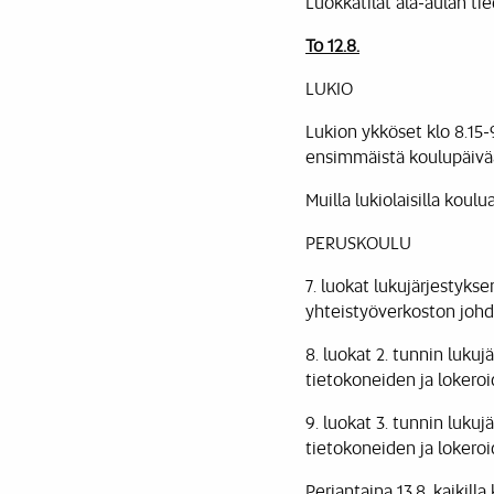
Luokkatilat ala-aulan ti
To 12.8.
LUKIO
Lukion ykköset klo 8.15-
ensimmäistä koulupäivää
Muilla lukiolaisilla koul
PERUSKOULU
7. luokat lukujärjestyks
yhteistyöverkoston johd
8. luokat 2. tunnin lukuj
tietokoneiden ja lokeroi
9. luokat 3. tunnin lukuj
tietokoneiden ja lokeroi
Perjantaina 13.8. kaikill