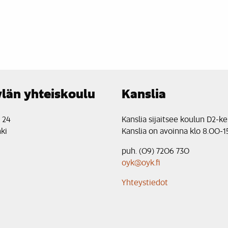
län yhteiskoulu
Kanslia
e 24
Kanslia sijaitsee koulun D2-ke
ki
Kanslia on avoinna klo 8.00-1
puh. (09) 7206 730
oyk@oyk.fi
Yhteystiedot