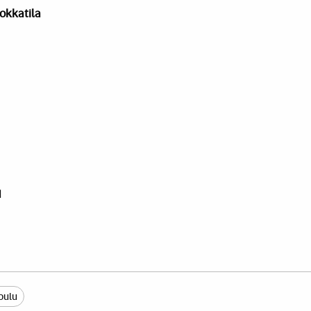
okkatila
1
oulu