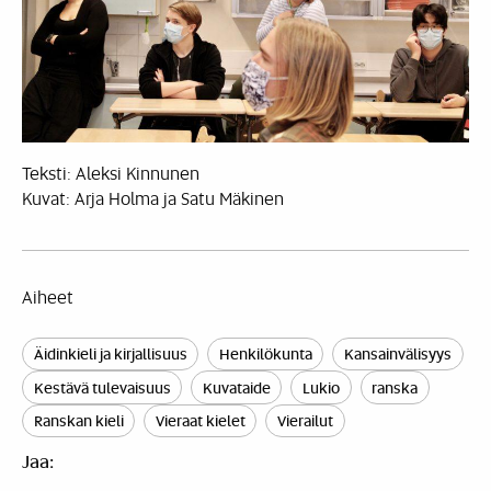
Teksti: Aleksi Kinnunen
Kuvat: Arja Holma ja Satu Mäkinen
Aiheet
Äidinkieli ja kirjallisuus
Henkilökunta
Kansainvälisyys
Kestävä tulevaisuus
Kuvataide
Lukio
ranska
Ranskan kieli
Vieraat kielet
Vierailut
Jaa: