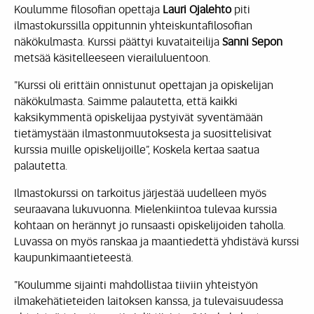
Koulumme filosofian opettaja
Lauri Ojalehto
piti
ilmastokurssilla oppitunnin yhteiskuntafilosofian
näkökulmasta. Kurssi päättyi kuvataiteilija
Sanni Sepon
metsää käsitelleeseen vierailuluentoon.
”Kurssi oli erittäin onnistunut opettajan ja opiskelijan
näkökulmasta. Saimme palautetta, että kaikki
kaksikymmentä opiskelijaa pystyivät syventämään
tietämystään ilmastonmuutoksesta ja suosittelisivat
kurssia muille opiskelijoille”, Koskela kertaa saatua
palautetta.
Ilmastokurssi on tarkoitus järjestää uudelleen myös
seuraavana lukuvuonna. Mielenkiintoa tulevaa kurssia
kohtaan on herännyt jo runsaasti opiskelijoiden taholla.
Luvassa on myös ranskaa ja maantiedettä yhdistävä kurssi
kaupunkimaantieteestä.
”Koulumme sijainti mahdollistaa tiiviin yhteistyön
ilmakehätieteiden laitoksen kanssa, ja tulevaisuudessa