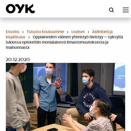
Skip
to
content
Etusivu
›
Tutustu kouluumme
›
Uutiset
›
Äidinkieli ja
kirjallisuus
›
Oppiaineiden välinen yhteistyö tiivistyy – syksyllä
lukiossa opiskeltiin monialaisesti ilmastomuutoksesta ja
mainonnasta
20.12.2020