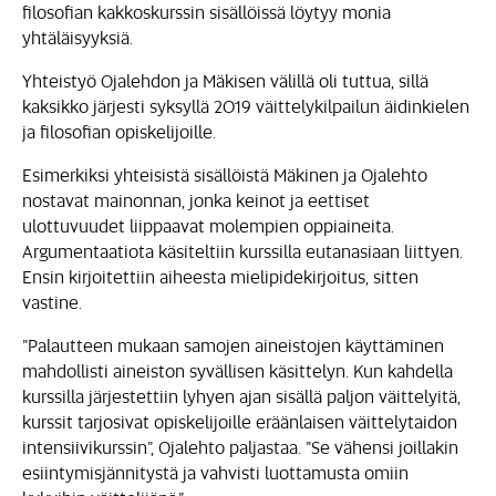
filosofian kakkoskurssin sisällöissä löytyy monia
yhtäläisyyksiä.
Yhteistyö Ojalehdon ja Mäkisen välillä oli tuttua, sillä
kaksikko järjesti syksyllä 2019 väittelykilpailun äidinkielen
ja filosofian opiskelijoille.
Esimerkiksi yhteisistä sisällöistä Mäkinen ja Ojalehto
nostavat mainonnan, jonka keinot ja eettiset
ulottuvuudet liippaavat molempien oppiaineita.
Argumentaatiota käsiteltiin kurssilla eutanasiaan liittyen.
Ensin kirjoitettiin aiheesta mielipidekirjoitus, sitten
vastine.
”Palautteen mukaan samojen aineistojen käyttäminen
mahdollisti aineiston syvällisen käsittelyn. Kun kahdella
kurssilla järjestettiin lyhyen ajan sisällä paljon väittelyitä,
kurssit tarjosivat opiskelijoille eräänlaisen väittelytaidon
intensiivikurssin”, Ojalehto paljastaa. ”Se vähensi joillakin
esiintymisjännitystä ja vahvisti luottamusta omiin