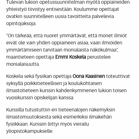
Tulevan lukion opetussuunnitelman myötä oppiaineiden
yhteistyö tiivistyy entisestään. Koulumme opettajat
ovatkin suunnitelleen uusia tavoitteita palvelevia
opintojaksoja.
”On tärkeää, että nuoret ymmärtävät, että monet ilmiöt
eivät ole vain yhden oppiaineen asiaa, vaan ilmiöiden
ymmärtämiseen tarvitaan monialaista näkökulmaa”,
maantieteen opettaja
Emmi Koskela
perustelee
monialaisuutta.
Koskela sekä fysiikan opettaja
Oona Kaasinen
toteuttivat
syksyllä poikkitieteellisen ja koulukohtaisen
ilmastotieteen kurssin kahdenkymmenen lukion toisen
vuosikurssin opiskelijan kanssa.
Kurssilla tutustuttiin eri tieteenalojen näkemyksin
ilmastomuutoksesta sekä esimerkiksi ilmakehän
fysiikkaan. Kurssiin liittyi myös vierailu
yliopistokampukselle.