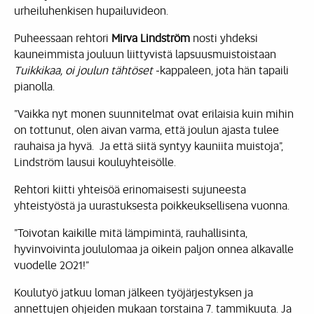
urheiluhenkisen hupailuvideon.
Puheessaan rehtori
Mirva Lindström
nosti yhdeksi
kauneimmista jouluun liittyvistä lapsuusmuistoistaan
Tuikkikaa, oi joulun tähtöset
-kappaleen, jota hän tapaili
pianolla.
”Vaikka nyt monen suunnitelmat ovat erilaisia kuin mihin
on tottunut, olen aivan varma, että joulun ajasta tulee
rauhaisa ja hyvä. Ja että siitä syntyy kauniita muistoja”,
Lindström lausui kouluyhteisölle.
Rehtori kiitti yhteisöä erinomaisesti sujuneesta
yhteistyöstä ja uurastuksesta poikkeuksellisena vuonna.
”Toivotan kaikille mitä lämpimintä, rauhallisinta,
hyvinvoivinta joululomaa ja oikein paljon onnea alkavalle
vuodelle 2021!”
Koulutyö jatkuu loman jälkeen työjärjestyksen ja
annettujen ohjeiden mukaan torstaina 7. tammikuuta. Ja