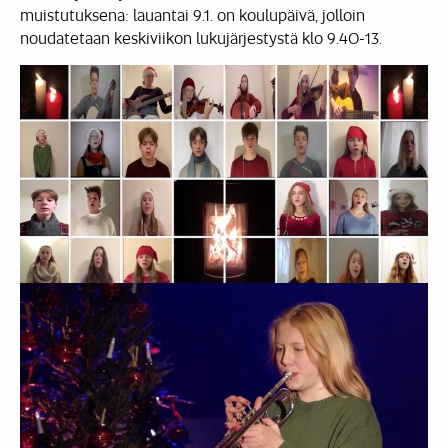
muistutuksena: lauantai 9.1. on koulupäivä, jolloin
noudatetaan keskiviikon lukujärjestystä klo 9.40-13.