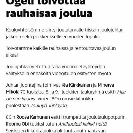
Ogeli toivottaa
rauhaisaa joulua
Kouluyhteisömme siirtyi joululomalle tiistain joulujuhlan
jälkeen sekä poikkeuksellisen vuoden lopuksi.
Toivotamme kaikille rauhaisaa ja rentouttavaa joulun
aikaa!
Joulujuhlaa vietettiin tänä vuonna etäyhteyden
välityksellä ennakolta videoitujen esitysten myötä.
Juhlan juontajina toimivat
Kia Kärkkäinen
ja
Minerva
Mikola
7C-luokalta. 8. ja 9. -luokkien lauluryhmä esitti
Maa
on niin kaunis
-virren, 8C:n musiikkiluokka
puolestaan
Jouluyö, juhlayön
.
8C:n
Roosa Karhunen
esitti trumpetilla joululaulupotpurin,
Ifeoma Obi
tulkitsi tutun
Arkihuolesi kaikki heitä
.
Seiskojen liikuntaluokka oli tuottanut mahtavan