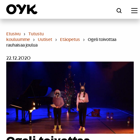
Skip
to
content
Etusivu
›
Tutustu
kouluumme
›
Uutiset
›
Etäopetus
›
Ogeli toivottaa
rauhaisaa joulua
22.12.2020