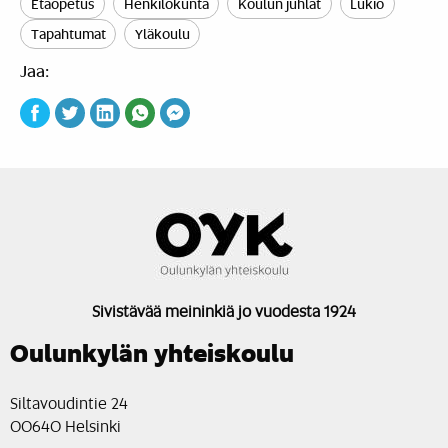
Etäopetus
Henkilökunta
Koulun juhlat
Lukio
Tapahtumat
Yläkoulu
Jaa:
Sivistävää meininkiä jo vuodesta 1924
Oulunkylän yhteiskoulu
Siltavoudintie 24
00640 Helsinki