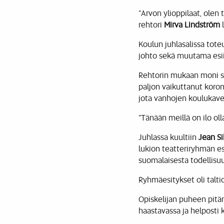
”Arvon ylioppilaat, olen 
rehtori
Mirva Lindström
l
Koulun juhlasalissa toteu
johto sekä muutama esii
Rehtorin mukaan moni sa
paljon vaikuttanut kor
jota vanhojen koulukave
”Tänään meillä on ilo oll
Juhlassa kuultiin
Jean S
lukion teatteriryhmän e
suomalaisesta todellisu
Ryhmäesitykset oli talti
Opiskelijan puheen pitä
haastavassa ja helposti 