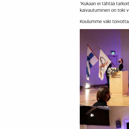
”Kukaan ei tähtää tarkoi
kaivautuminen on toki va
Koulumme väki toivottaa 