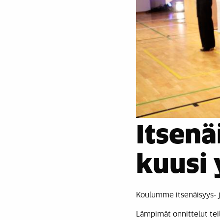
Itsenä
kuusi 
Koulumme itsenäisyys- ja 
Lämpimät onnittelut teil