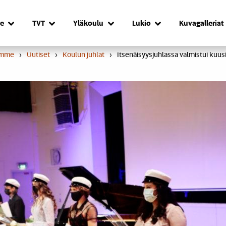
e
TVT
Yläkoulu
Lukio
Kuvagalleriat
umme
›
Uutiset
›
Koulun juhlat
›
Itsenäisyysjuhlassa valmistui kuusi