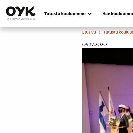
Skip
to
Tutustu kouluumme
Hae kouluumm
content
Etusivu
›
Tutustu koulu
04.12.2020