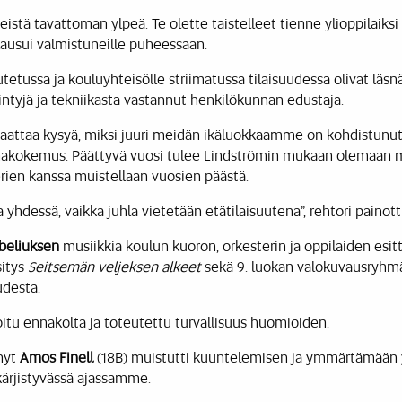
teistä tavattoman ylpeä. Te olette taistelleet tienne ylioppilaiksi
ausui valmistuneille puheessaan.
tetussa ja kouluyhteisölle striimatussa tilaisuudessa olivat läsnä
ntyjä ja tekniikasta vastannut henkilökunnan edustaja.
attaa kysyä, miksi juuri meidän ikäluokkaamme on kohdistunut y
onakokemus. Päättyvä vuosi tulee Lindströmin mukaan olemaan
rien kanssa muistellaan vuosien päästä.
a yhdessä, vaikka juhla vietetään etätilaisuutena”, rehtori painotti
ibeliuksen
musiikkia koulun kuoron, orkesterin ja oppilaiden esit
sitys
Seitsemän veljeksen alkeet
sekä 9. luokan valokuvausryhm
udesta.
oitu ennakolta ja toteutettu turvallisuus huomioiden.
nyt
Amos Finell
(18B) muistutti kuuntelemisen ja ymmärtämään 
kärjistyvässä ajassamme.