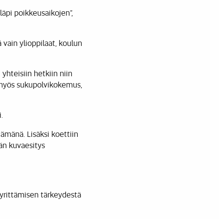
 läpi poikkeusaikojen”,
 vain ylioppilaat, koulun
hteisiin hetkiin niin
 myös sukupolvikokemus,
.
tämänä. Lisäksi koettiin
än kuvaesitys
yrittämisen tärkeydestä