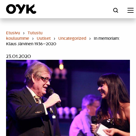
Skip
to
content
Etusivu
›
Tutustu
kouluumme
›
Uutiset
›
Uncategorized
›
In memoriam:
Klaus Järvinen 1936–2020
23.01.2020