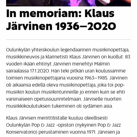
In memoriam: Klaus
Järvinen 1936–2020
Oulunkylän yhteiskoulun legendaarinen musiikinopettaja,
musiikkineuvos ja klarinetisti Klaus Järvinen on kuollut. 83
vuoden ikään ehtinyt Järvinen menehtyi Malmin
sairaalassa 17.1.2020. Hän teki pitkän uran koulussamme
toimien musiikinopettajana vuosina 1963–1985. Järvinen
oli aikaansa edellä oleva musiikinopettaja, joka toi pop-
musiikin koulun musiikintunneille jo ennen kuin se ehti
varsinaiseen opetussuunnitelmaan. Järviselle nuorten
musiikkikoulutuksen tukeminen oli sydämen asia.
Klaus Järvisen meriittilistalle kuuluu oleellisesti
Oulunkylän Pop & Jazz -opiston (nykyinen Pop & Jazz
Konservatorio) perustaminen vuonna 1971. Järvisen ja