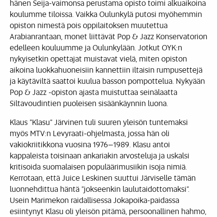
hänen Seija-vaimonsa perustama opisto toimi alkuaikoina
koulumme tiloissa. Vaikka Oulunkylä putosi myöhemmin
opiston nimestä pois oppilaitoksen muutettua
Arabianrantaan, monet liittävät Pop & Jazz Konservatorion
edelleen kouluumme ja Oulunkylään. Jotkut OYK:n
nykyisetkin opettajat muistavat vielä, miten opiston
aikoina luokkahuoneisiin kannettiin iltaisin rumpusettejä
ja käytäviltä saattoi kuulua basson pompottelua. Nykyään
Pop & Jazz -opiston ajasta muistuttaa seinälaatta
Siltavoudintien puoleisen sisäänkäynnin luona.
Klaus ”Klasu” Järvinen tuli suuren yleisön tuntemaksi
myös MTV:n Levyraati-ohjelmasta, jossa hän oli
vakiokriitikkona vuosina 1976–1989. Klasu antoi
kappaleista toisinaan ankariakin arvosteluja ja uskalsi
kritisoida suomalaisen populäärimusiikin isoja nimiä.
Kerrotaan, että Juice Leskinen suuttui Järviselle tämän
luonnehdittua häntä ”jokseenkin laulutaidottomaksi”.
Usein Marimekon raidallisessa Jokapoika-paidassa
esiintynyt Klasu oli yleisön pitämä, persoonallinen hahmo,