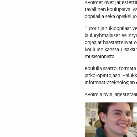
Avoimet ovet järjestett
tavallinen koulupäivä. Va
oppilailla sekä opiskelijo
Tutorit ja tukioppilaat v
lauluryhmäläiset esiinty
ohjaajat haastattelivat o
koulujen kanssa. Lisäksi
musisoinnista.
Koululla saattoi törmätä
jatko-opintojaan. Halukk
informaatioteknologian 
Avoimia ovia järjestetään