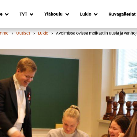
e
TVT
Yläkoulu
Lukio
Kuvagalleriat
umme
›
Uutiset
›
Lukio
›
Avoimissa ovissa moikattiin uusia ja vanhoj