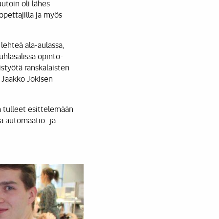
utoin oli lähes
opettajilla ja myös
 lehteä ala-aulassa,
uhlasalissa opinto-
eistyötä ranskalaisten
a Jaakko Jokisen
a tulleet esittelemään
ja automaatio- ja