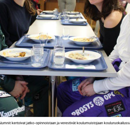
lumnit kertoivat jatko-opinnoistaan ja verestivät koulumuistojaan kouluruokailuss