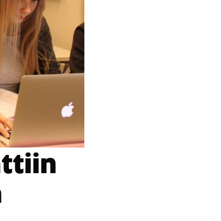
ttiin
a