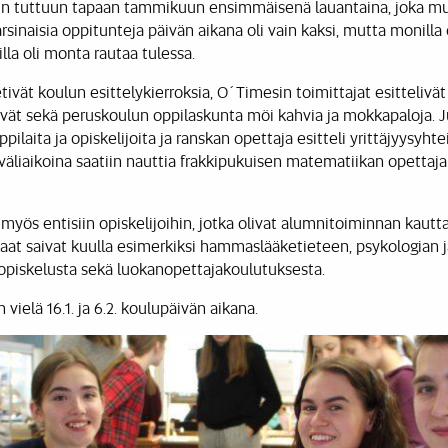
iin tuttuun tapaan tammikuun ensimmäisenä lauantaina, joka mu
rsinaisia oppitunteja päivän aikana oli vain kaksi, mutta monilla 
illa oli monta rautaa tulessa.
etivät koulun esittelykierroksia, O´Timesin toimittajat esittelivät
ivät sekä peruskoulun oppilaskunta möi kahvia ja mokkapaloja. J
ppilaita ja opiskelijoita ja ranskan opettaja esitteli yrittäjyysyht
 väliaikoina saatiin nauttia frakkipukuisen matematiikan opettaj
 myös entisiin opiskelijoihin, jotka olivat alumnitoiminnan kautt
aat saivat kuulla esimerkiksi hammaslääketieteen, psykologian 
opiskelusta sekä luokanopettajakoulutuksesta.
 vielä 16.1. ja 6.2. koulupäivän aikana.