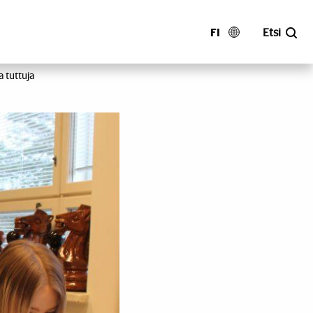
FI
Etsi
a tuttuja