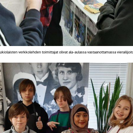
ukiolaisten verkkolehden toimittajat olivat ala-aulassa vastaanottamassa vierailijoit