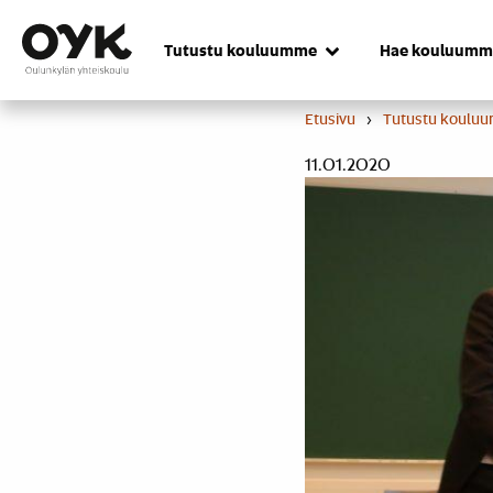
Skip
to
Tutustu kouluumme
Hae kouluumm
content
Etusivu
›
Tutustu koulu
11.01.2020