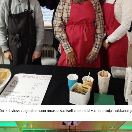
ött-kahviossa tarjottiin muun muassa salaisella reseptillä valmistettuja mokkapaloj