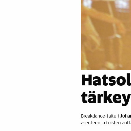
Hatso
tärke
Breakdance-taituri
Joha
asenteen ja toisten aut