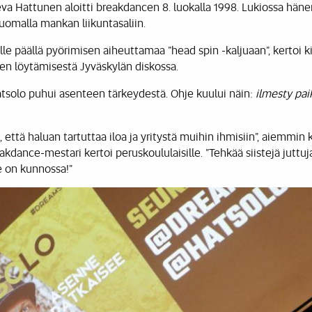
eva Hattunen aloitti breakdancen 8. luokalla 1998. Lukiossa häne
tuomalla mankan liikuntasaliin.
ille päällä pyörimisen aiheuttamaa ”head spin -kaljuaan”, kertoi k
en löytämisestä Jyväskylän diskossa.
tsolo puhui asenteen tärkeydestä. Ohje kuului näin:
ilmesty paik
että haluan tartuttaa iloa ja yritystä muihin ihmisiin”, aiemmin 
eakdance-mestari kertoi peruskoululaisille. ”Tehkää siistejä juttuj
e on kunnossa!”