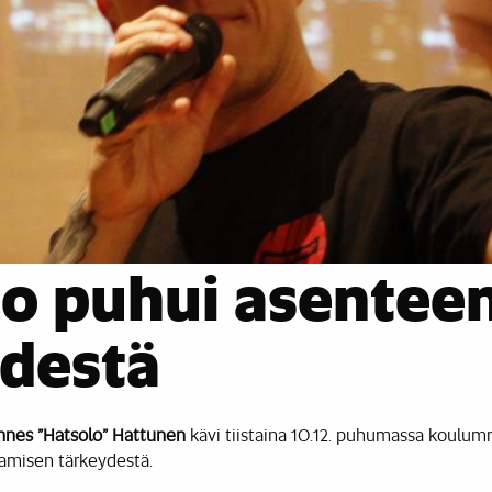
lo puhui asentee
ydestä
nnes ”Hatsolo” Hattunen
kävi tiistaina 10.12. puhumassa koulum
tamisen tärkeydestä.