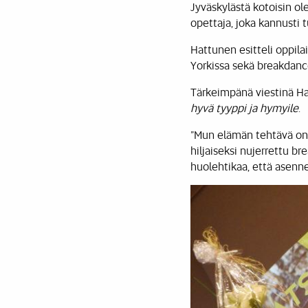
Jyväskylästä kotoisin ol
opettaja, joka kannusti 
Hattunen esitteli oppila
Yorkissa sekä breakdanc
Tärkeimpänä viestinä Ha
hyvä tyyppi ja hymyile
.
”Mun elämän tehtävä on, 
hiljaiseksi nujerrettu br
huolehtikaa, että asenn