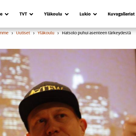
e
TVT
Yläkoulu
Lukio
Kuvagalleriat
umme
›
Uutiset
›
Yläkoulu
›
Hatsolo puhui asenteen tärkeydestä