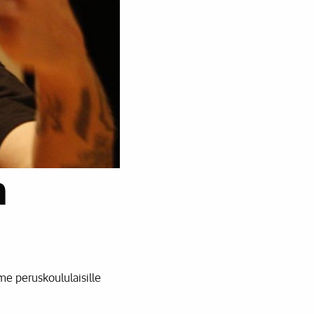
n
me peruskoululaisille