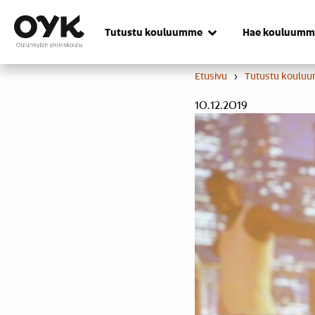
Skip
to
Tutustu kouluumme
Hae kouluumm
content
Etusivu
›
Tutustu koulu
10.12.2019