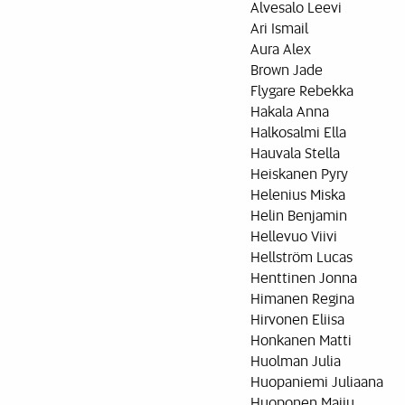
Alvesalo Leevi
Ari Ismail
Aura Alex
Brown Jade
Flygare Rebekka
Hakala Anna
Halkosalmi Ella
Hauvala Stella
Heiskanen Pyry
Helenius Miska
Helin Benjamin
Hellevuo Viivi
Hellström Lucas
Henttinen Jonna
Himanen Regina
Hirvonen Eliisa
Honkanen Matti
Huolman Julia
Huopaniemi Juliaana
Huoponen Maiju