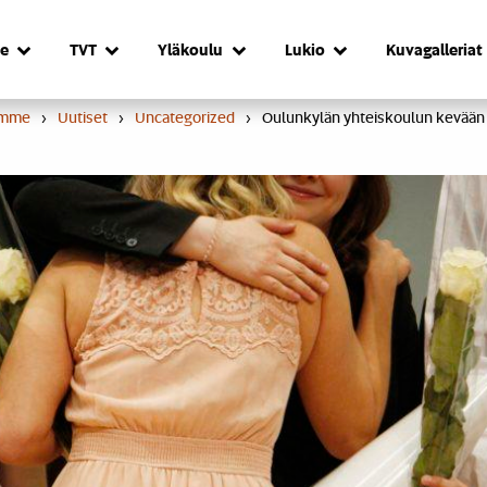
e
TVT
Yläkoulu
Lukio
Kuvagalleriat
umme
›
Uutiset
›
Uncategorized
›
Oulunkylän yhteiskoulun kevään 