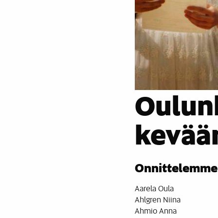
Oulun
kevään
Onnittelemme u
Aarela Oula
Ahlgren Niina
Ahmio Anna