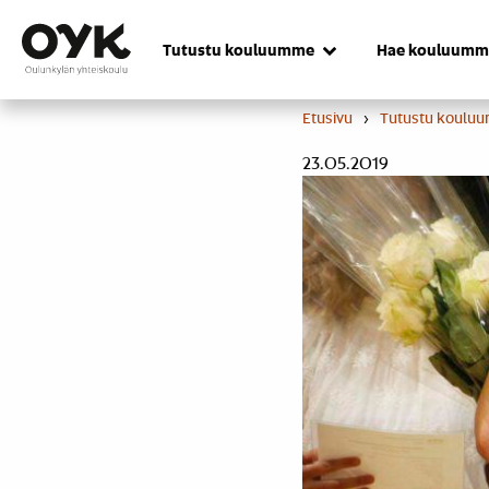
Skip
to
Tutustu kouluumme
Hae kouluumm
content
Etusivu
›
Tutustu koulu
23.05.2019