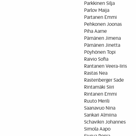
Parkkinen Silja
Parlov Maija
Partanen Emmi
Pehkonen Joonas
Piha Aarne
Pärnänen Jimena
Pärnänen Jinetta
Pöyhönen Topi
Raivio Sofia
Rantanen Veera-Iiris
Rastas Nea
Rastenberger Sade
Rintamäki Siiri
Rintanen Emmi
Ruuto Merili
Saanavuo Nina
Sankari Almiina
Schavikin Johannes
Simola Aapo
Siurua Ronja