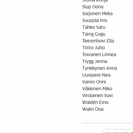
Slup Oona
Sorjonen Miika
Suurpää Iiris
Tahko Satu
Taing Gugu
Teerenhovi Ella
Tiitto Juho
Toivanen Linnea
Trygg Jenna
Tynkkynen Anna
Uusipere Nea
Vainio Onni
Vilkkinen Miko
Virolainen Suvi
Waldén Eino
Walin Ossi