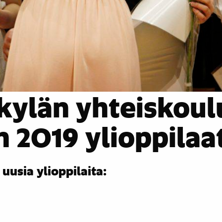
kylän yhteiskoul
 2019 ylioppilaa
usia ylioppilaita: