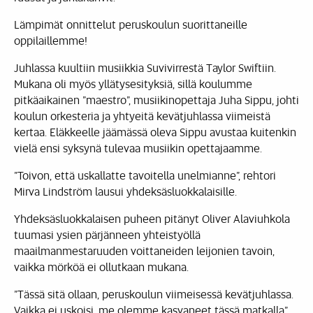
Lämpimät onnittelut peruskoulun suorittaneille
oppilaillemme!
Juhlassa kuultiin musiikkia Suvivirrestä Taylor Swiftiin.
Mukana oli myös yllätysesityksiä, sillä koulumme
pitkäaikainen ”maestro”, musiikinopettaja Juha Sippu, johti
koulun orkesteria ja yhtyeitä kevätjuhlassa viimeistä
kertaa. Eläkkeelle jäämässä oleva Sippu avustaa kuitenkin
vielä ensi syksynä tulevaa musiikin opettajaamme.
”Toivon, että uskallatte tavoitella unelmianne”, rehtori
Mirva Lindström lausui yhdeksäsluokkalaisille.
Yhdeksäsluokkalaisen puheen pitänyt Oliver Alaviuhkola
tuumasi ysien pärjänneen yhteistyöllä
maailmanmestaruuden voittaneiden leijonien tavoin,
vaikka mörköä ei ollutkaan mukana.
”Tässä sitä ollaan, peruskoulun viimeisessä kevätjuhlassa.
Vaikka ei uskoisi, me olemme kasvaneet tässä matkalla”,