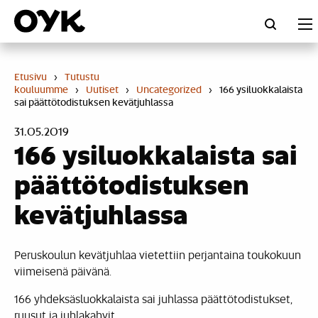
Skip
to
content
Etusivu
›
Tutustu
kouluumme
›
Uutiset
›
Uncategorized
›
166 ysiluokkalaista
sai päättötodistuksen kevätjuhlassa
31.05.2019
166 ysiluokkalaista sai
päättötodistuksen
kevätjuhlassa
Peruskoulun kevätjuhlaa vietettiin perjantaina toukokuun
viimeisenä päivänä.
166 yhdeksäsluokkalaista sai juhlassa päättötodistukset,
ruusut ja juhlakahvit.