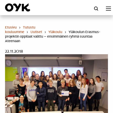
Skip
to
content
Etusivu
›
Tutustu
kouluumme
›
Uutiset
›
Yläkoulu
›
Yläkoulun Erasmus-
projektin oppilaat valittu – ensimmäinen ryhmä suuntaa
Ateenaan
22.11.2018