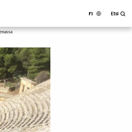
FI
Etsi
eenassa