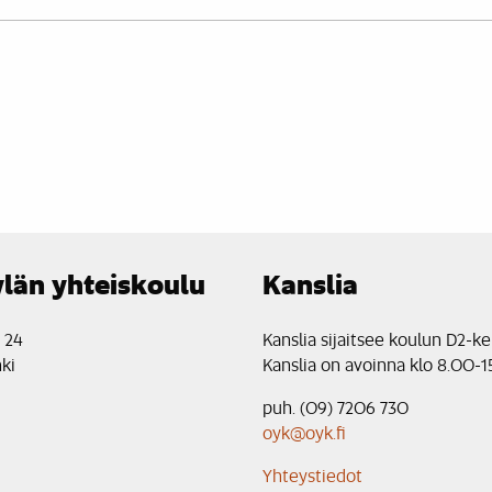
län yhteiskoulu
Kanslia
e 24
Kanslia sijaitsee koulun D2-ke
ki
Kanslia on avoinna klo 8.00-1
puh. (09) 7206 730
oyk@oyk.fi
Yhteystiedot