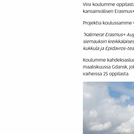
Viisi koulumme oppilasta 
kansainvälisen Erasmus+
Projektia koulussamme v
”Kalimera! Erasmus+ Au
siemauksin kreikkalaises
kukkula ja Epidavros-teat
Koulumme kahdeksasluokk
maaliskuussa Gdansk, jo
vaiheissa 25 oppilasta.