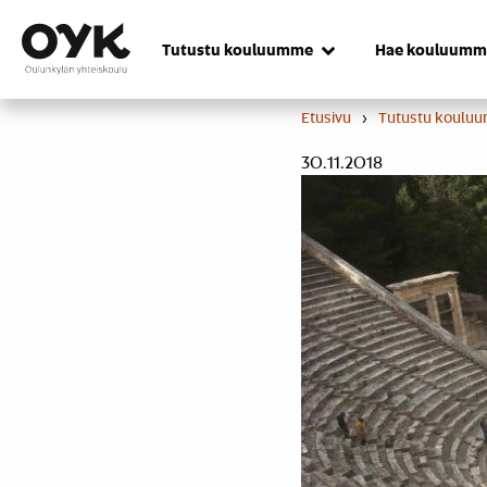
Skip
to
Tutustu kouluumme
Hae kouluumm
content
Etusivu
›
Tutustu koulu
30.11.2018