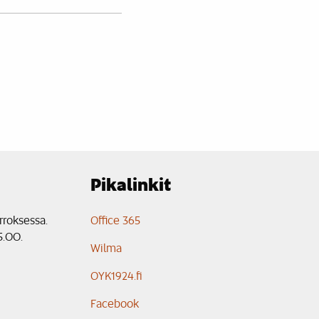
Pikalinkit
rroksessa.
Office 365
5.00.
Wilma
OYK1924.fi
Facebook