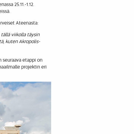
assa 25.11.-1.12.
issä.
rveiset Ateenasta:
lä viikolla täysin
tä, kuten Akropolis-
n seuraava etappi on
ailmalle projektin eri