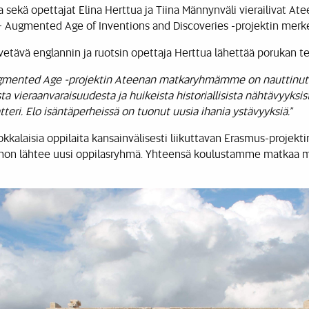
sekä opettajat Elina Herttua ja Tiina Männynväli vierailivat Ateen
 Augmented Age of Inventions and Discoveries -projektin merke
etävä englannin ja ruotsin opettaja Herttua lähettää porukan te
gmented Age -projektin Ateenan matkaryhmämme on nauttinut täl
ta vieraanvaraisuudesta ja huikeista historiallisista nähtävyyksis
teri. Elo isäntäperheissä on tuonut uusia ihania ystävyyksiä.”
alaisia oppilaita kansainvälisesti liikuttavan Erasmus-projekti
hon lähtee uusi oppilasryhmä. Yhteensä koulustamme matkaa ma