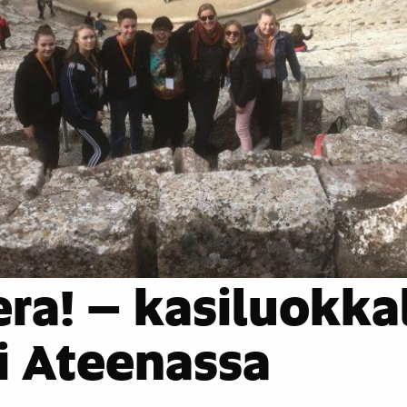
ra! – kasiluokkal
li Ateenassa