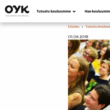
Skip
to
Tutustu kouluumme
Hae kouluumm
content
Etusivu
›
Tutustu koulu
01.06.2018