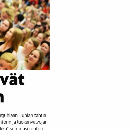
ivät
n
tjuhlaan. Juhlan tähtiä
htorin ja luokanvalvojan
kka”, summasi rehtori