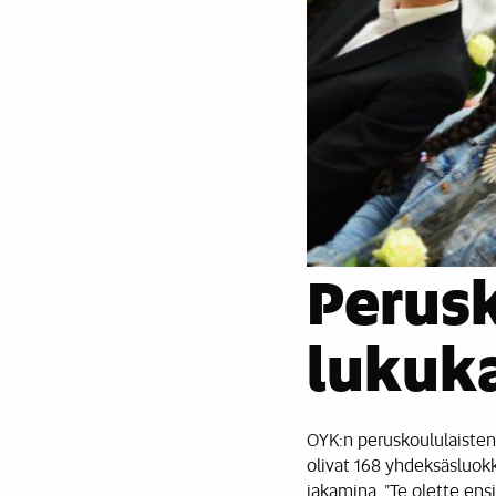
Perusk
lukuk
OYK:n peruskoululaisten
olivat 168 yhdeksäsluokk
jakamina. ”Te olette ens