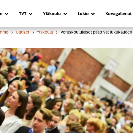
e
TVT
Yläkoulu
Lukio
Kuvagalleriat
umme
›
Uutiset
›
Yläkoulu
›
Peruskoululaiset päättivät lukukauden 