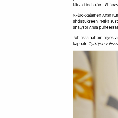
Mirva Lindström tähänast
9.-luokkalainen Ansa Ku
ahdistukseen. ”Mikä sust
analysoi Ansa puheessa
Juhlassa nähtiin myös vi
kappale
Tyttöjen välise