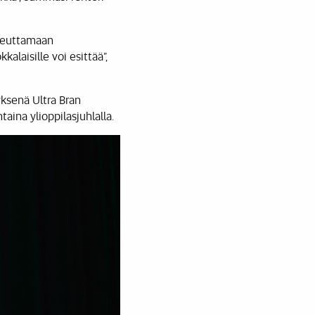
iheuttamaan
alaisille voi esittää”,
yksenä Ultra Bran
aina ylioppilasjuhlalla.