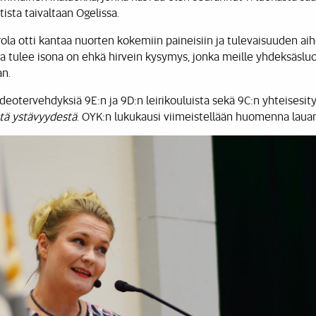
ista taivaltaan Ogelissa.
rola otti kantaa nuorten kokemiin paineisiin ja tulevaisuuden a
a tulee isona on ehkä hirvein kysymys, jonka meille yhdeksäsluokk
an.
deotervehdyksiä 9E:n ja 9D:n leirikouluista sekä 9C:n yhteisesit
stä ystävyydestä
. OYK:n lukukausi viimeistellään huomenna lauant