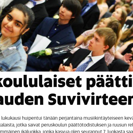
oululaiset päätt
auden Suvivirtee
 lukukausi huipentui tänään perjantaina musiikintäyteiseen kevä
alaista, jotka saivat peruskoulun päättötodistuksen ja ruusun re
immäinen ikäluokka, jonka kasvua olen seurannut 7. luokasta saa