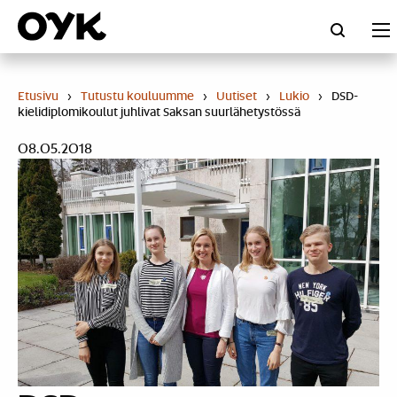
Skip
to
content
Etusivu
›
Tutustu kouluumme
›
Uutiset
›
Lukio
›
DSD-
kielidiplomikoulut juhlivat Saksan suurlähetystössä
08.05.2018