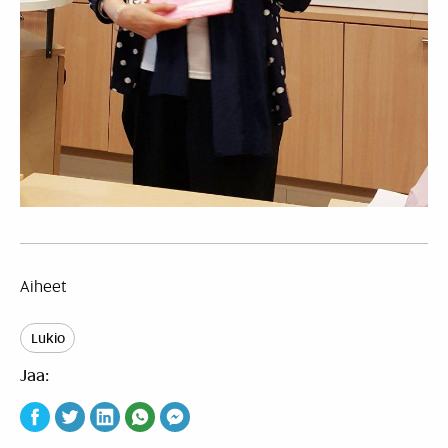
Aiheet
Lukio
Jaa: