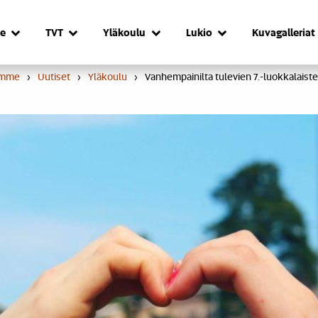
e
TVT
Yläkoulu
Lukio
Kuvagalleriat
umme
›
Uutiset
›
Yläkoulu
›
Vanhempainilta tulevien 7.-luokkalaisten