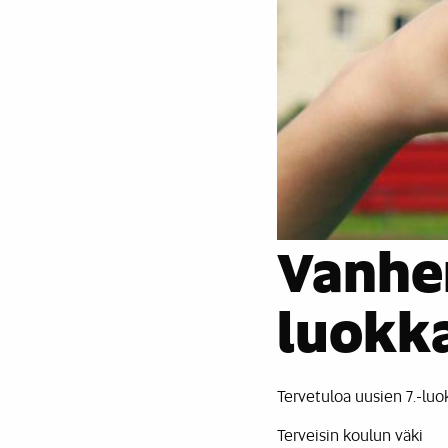
Vanhem
luokka
Tervetuloa uusien 7.-lu
Terveisin koulun väki