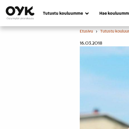
Skip
to
Tutustu kouluumme
Hae kouluumm
content
Etusivu
›
Tutustu koulu
16.03.2018