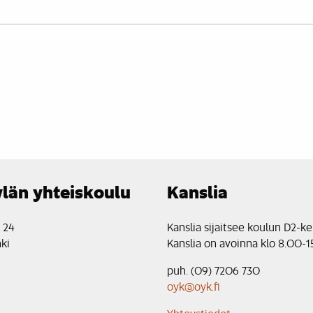
län yhteiskoulu
Kanslia
e 24
Kanslia sijaitsee koulun D2-ke
ki
Kanslia on avoinna klo 8.00-1
puh. (09) 7206 730
oyk@oyk.fi