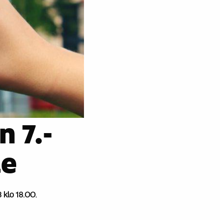
 7.-
le
klo 18.00.