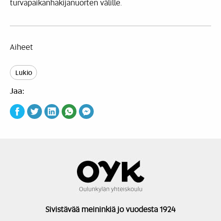
turvapaikanhakijanuorten välille.
Aiheet
Lukio
Jaa:
Sivistävää meininkiä jo vuodesta 1924