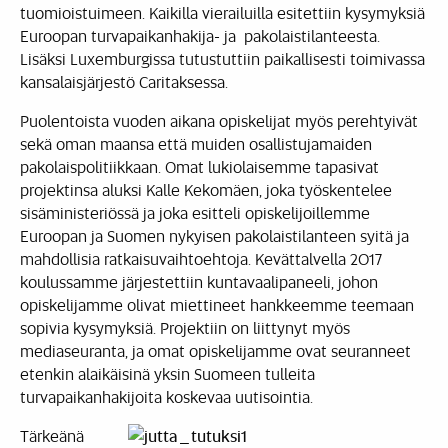
tuomioistuimeen. Kaikilla vierailuilla esitettiin kysymyksiä
Euroopan turvapaikanhakija- ja pakolaistilanteesta.
Lisäksi Luxemburgissa tutustuttiin paikallisesti toimivassa
kansalaisjärjestö Caritaksessa.
Puolentoista vuoden aikana opiskelijat myös perehtyivät
sekä oman maansa että muiden osallistujamaiden
pakolaispolitiikkaan. Omat lukiolaisemme tapasivat
projektinsa aluksi Kalle Kekomäen, joka työskentelee
sisäministeriössä ja joka esitteli opiskelijoillemme
Euroopan ja Suomen nykyisen pakolaistilanteen syitä ja
mahdollisia ratkaisuvaihtoehtoja. Kevättalvella 2017
koulussamme järjestettiin kuntavaalipaneeli, johon
opiskelijamme olivat miettineet hankkeemme teemaan
sopivia kysymyksiä. Projektiin on liittynyt myös
mediaseuranta, ja omat opiskelijamme ovat seuranneet
etenkin alaikäisinä yksin Suomeen tulleita
turvapaikanhakijoita koskevaa uutisointia.
Tärkeänä