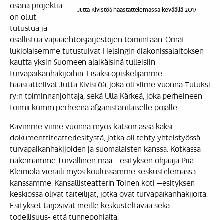
osana projektia
Jutta Kivistöä haastattelemassa keväällä 2017
on ollut
tutustua ja
osallistua vapaaehtoisjärjestöjen toimintaan. Omat
lukiolaisemme tutustuivat Helsingin diakonissalaitoksen
kautta yksin Suomeen alaikäisinä tulleisiin
turvapaikanhakijoihin. Lisäksi opiskelijamme
haastattelivat Jutta Kivistöä, joka oli viime vuonna Tutuksi
ry:n toiminnanjohtaja, sekä Ulla Kärkeä, joka perheineen
toimii kummiperheenä afganistanilaiselle pojalle.
Kävimme viime vuonna myös katsomassa kaksi
dokumenttiteatteriesitystä, jotka oli tehty yhteistyössä
turvapaikanhakijoiden ja suomalaisten kanssa. Kotkassa
näkemämme Turvallinen maa –esityksen ohjaaja Piia
Kleimola vieraili myös koulussamme keskustelemassa
kanssamme. Kansallisteatterin Toinen koti –esityksen
keskiössä olivat taiteilijat, jotka ovat turvapaikanhakijoita.
Esitykset tarjosivat meille keskusteltavaa sekä
todellisuus- että tunnepohjalta.