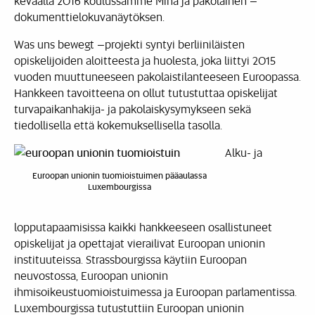
keväällä 2016 koulussamme Minä ja pakolainen –
dokumenttielokuvanäytöksen.
Was uns bewegt –projekti syntyi berliiniläisten
opiskelijoiden aloitteesta ja huolesta, joka liittyi 2015
vuoden muuttuneeseen pakolaistilanteeseen Euroopassa.
Hankkeen tavoitteena on ollut tutustuttaa opiskelijat
turvapaikanhakija- ja pakolaiskysymykseen sekä
tiedollisella että kokemuksellisella tasolla.
Alku- ja
Euroopan unionin tuomioistuimen pääaulassa
Luxembourgissa
lopputapaamisissa kaikki hankkeeseen osallistuneet
opiskelijat ja opettajat vierailivat Euroopan unionin
instituuteissa. Strassbourgissa käytiin Euroopan
neuvostossa, Euroopan unionin
ihmisoikeustuomioistuimessa ja Euroopan parlamentissa.
Luxembourgissa tutustuttiin Euroopan unionin