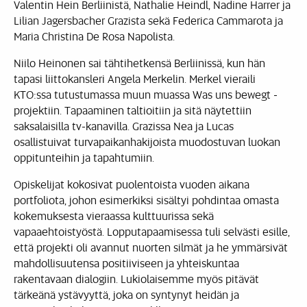
Valentin Hein Berliinistä, Nathalie Heindl, Nadine Harrer ja
Lilian Jagersbacher Grazista sekä Federica Cammarota ja
Maria Christina De Rosa Napolista.
Niilo Heinonen sai tähtihetkensä Berliinissä, kun hän
tapasi liittokansleri Angela Merkelin. Merkel vieraili
KTO:ssa tutustumassa muun muassa Was uns bewegt -
projektiin. Tapaaminen taltioitiin ja sitä näytettiin
saksalaisilla tv-kanavilla. Grazissa Nea ja Lucas
osallistuivat turvapaikanhakijoista muodostuvan luokan
oppitunteihin ja tapahtumiin.
Opiskelijat kokosivat puolentoista vuoden aikana
portfoliota, johon esimerkiksi sisältyi pohdintaa omasta
kokemuksesta vieraassa kulttuurissa sekä
vapaaehtoistyöstä. Lopputapaamisessa tuli selvästi esille,
että projekti oli avannut nuorten silmät ja he ymmärsivät
mahdollisuutensa positiiviseen ja yhteiskuntaa
rakentavaan dialogiin. Lukiolaisemme myös pitävät
tärkeänä ystävyyttä, joka on syntynyt heidän ja