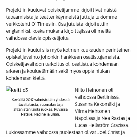
Projektiin kuuluvat opiskelijamme kirjoittivat näistä
tapaamisista ja teatterikäynneistä juttuja lukiomme
verkkolehti O´Timesiin. Osa jutuista kirjoitettiin
englanniksi, koska mukana kirjoittajissa oli meillä
vaihdossa olevia opiskelijoita.
Projektiin kuului siis myös kolmen kuukauden perinteinen
opiskelijavaihto johonkin hankkeen osallistujamaista.
Opiskelijavaihdon tarkoitus oli osallistua kohdemaan
arkeen ja kouluelämään sekä myös oppia hiukan
kohdemaan kieltä.
Niilo Heinonen oli
vaihdossa Berliinissä,
Keväällä 2017 valmistettiin yhdessä
Susanna Kekomäki ja
itävaltalaista, suomalaista ja
afganistanilaista ruokaa. Kuvassa
Vilma Mehtonen
Natalie, Nadine ja Lilian.
Napolissa ja Nea Rastas ja
Lucas Hellström Grazissa.
Lukiossamme vaihdossa puolestaan olivat Joel Christ ja