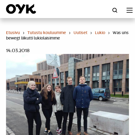
Skip
to
content
Etusivu
›
Tutustu kouluumme
›
Uutiset
›
Lukio
›
Was uns
bewegt liikutti lukiolaisimme
14.03.2018