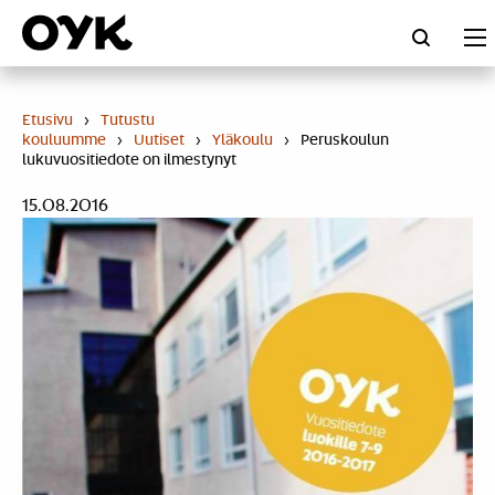
Skip
to
content
Etusivu
›
Tutustu
kouluumme
›
Uutiset
›
Yläkoulu
›
Peruskoulun
lukuvuositiedote on ilmestynyt
15.08.2016