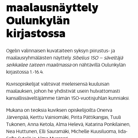
maalausnäyttely
Oulunkylän
kirjastossa
Ogelin valinnaisen kuvataiteen syksyn piirustus- ja
maalausryhmäläisten näyttely
Sibelius 150 – säveltäjä
seikkailee taiteen maailmassa
on nähtävillä Oulunkylän
kirjastossa 1.-16.4.
Kuvisopiskelijat valitsivat mieleisensä kuuluisan
maalauksen, johon he yhdistivät usein hulvattomasti
kansallissäveltäjämme tämän 150-vuotisjuhlan kunniaksi.
Mukana on teoksia kuviksen opiskelijoilta Onerva
Järvenpää, Kerttu Vainiomäki, Pirita Pättikangas, Tuuli
Tukonen, Anna Ketola, Alma Helevä, Katarina Ponkilainen,
Nea Huttunen, Elli Sauramäki, Michelle Kuusiluoma, Iida-