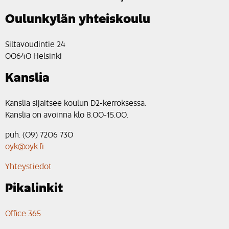
Oulunkylän yhteiskoulu
Siltavoudintie 24
00640 Helsinki
Kanslia
Kanslia sijaitsee koulun D2-kerroksessa.
Kanslia on avoinna klo 8.00-15.00.
puh. (09) 7206 730
oyk@oyk.fi
Yhteystiedot
Pikalinkit
Office 365