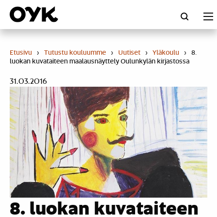
Skip
to
content
Etusivu
›
Tutustu kouluumme
›
Uutiset
›
Yläkoulu
›
8.
luokan kuvataiteen maalausnäyttely Oulunkylän kirjastossa
31.03.2016
8. luokan kuvataiteen