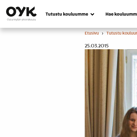
Skip
to
Tutustu kouluumme
Hae kouluumm
content
Etusivu
›
Tutustu koulu
25.03.2015