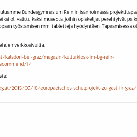
i kouluamme Bundesgymnasium Rein:in isännöimässä projektitapaam
ksi oli valittu kaksi museota, joihin opiskelijat perehtyivät paika
ppaan työstämisen mm. tabletteja hyödyntäen. Tapaamisessa oli 
slehden verkkosivuilta:
t/kalsdorf-bei-graz/magazin/kulturkiosk-im-bg-rein-
/recommend/1/
sta:
.at/2015/03/18/europaeisches-schulprojekt-zu-gast-in-graz/