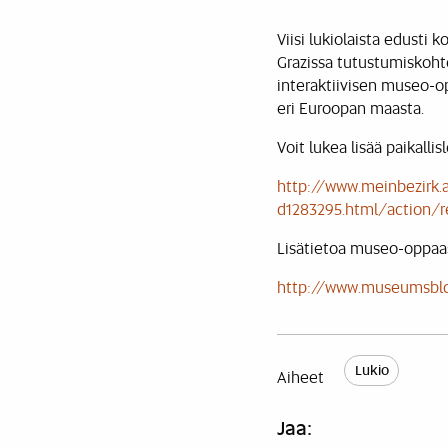
Viisi lukiolaista edust
Grazissa tutustumiskohtei
interaktiivisen museo-o
eri Euroopan maasta.
Voit lukea lisää paikalli
http://www.meinbezirk.a
d1283295.html/action
Lisätietoa museo-oppaa
http://www.museumsblog
Lukio
Aiheet
Jaa: