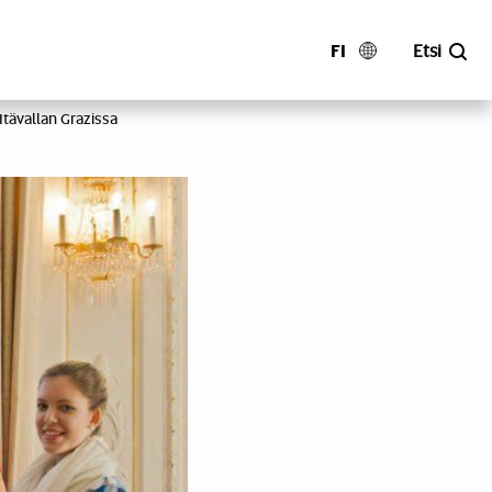
FI
Etsi
tävallan Grazissa