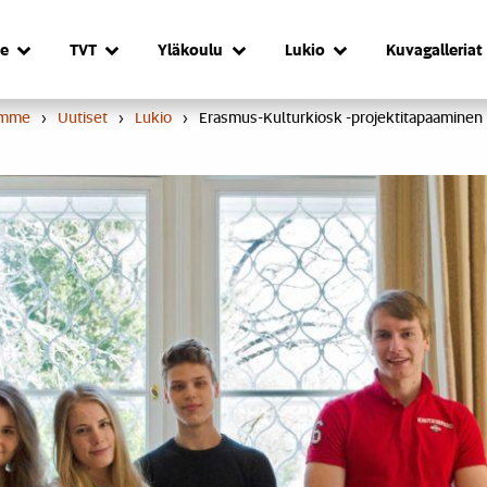
e
TVT
Yläkoulu
Lukio
Kuvagalleriat
umme
›
Uutiset
›
Lukio
›
Erasmus-Kulturkiosk -projektitapaaminen I