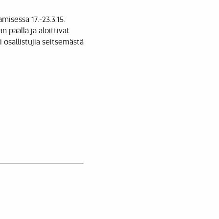
isessa 17.-23.3.15.
n päällä ja aloittivat
osallistujia seitsemästä