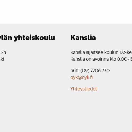
län yhteiskoulu
Kanslia
e 24
Kanslia sijaitsee koulun D2-ke
ki
Kanslia on avoinna klo 8.00-1
puh. (09) 7206 730
oyk@oyk.fi
Yhteystiedot