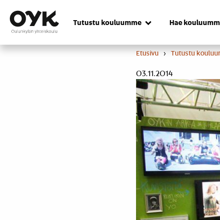
Skip
to
Tutustu kouluumme
Hae kouluumm
content
Etusivu
›
Tutustu koulu
03.11.2014