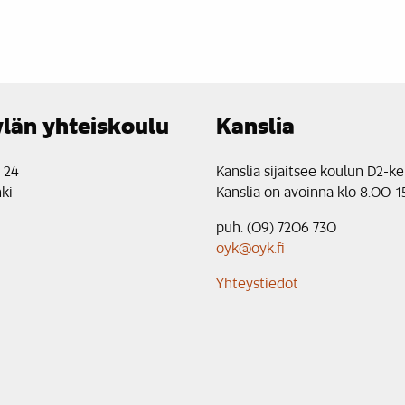
län yhteiskoulu
Kanslia
e 24
Kanslia sijaitsee koulun D2-ke
ki
Kanslia on avoinna klo 8.00-1
puh. (09) 7206 730
oyk@oyk.fi
Yhteystiedot