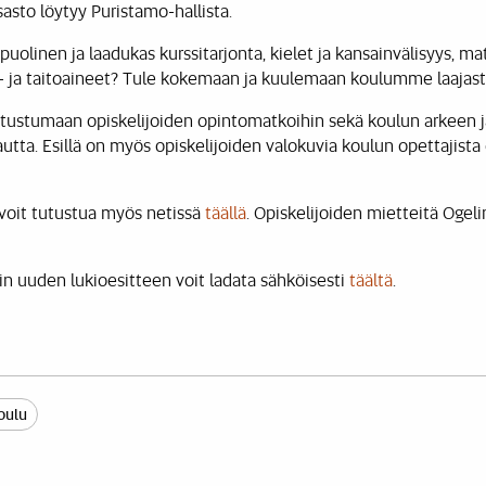
asto löytyy Puristamo-hallista.
uolinen ja laadukas kurssitarjonta, kielet ja kansainvälisyys, ma
e- ja taitoaineet? Tule kokemaan ja kuulemaan koulumme laajast
ustumaan opiskelijoiden opintomatkoihin sekä koulun arkeen ja
utta. Esillä on myös opiskelijoiden valokuvia koulun opettajista
 voit tutustua myös netissä
täällä
. Opiskelijoiden mietteitä Ogeli
in uuden lukioesitteen voit ladata sähköisesti
täältä
.
oulu