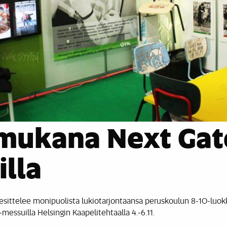
mukana Next Gat
lla
sittelee monipuolista lukiotarjontaansa peruskoulun 8-10-luokk
-messuilla Helsingin Kaapelitehtaalla 4.-6.11.