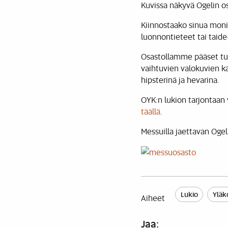
Kuvissa näkyvä Ogelin os
Kiinnostaako sinua monip
luonnontieteet tai taid
Osastollamme pääset tut
vaihtuvien valokuvien ka
hipsterinä ja hevarina.
OYK:n lukion tarjontaan
täällä
.
Messuilla jaettavan Ogel
Lukio
Yläk
Aiheet
Jaa: