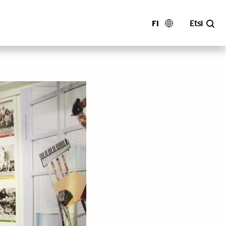
FI
Etsi