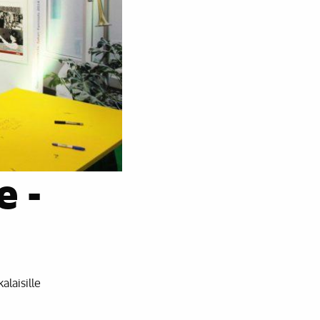
e -
alaisille