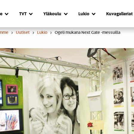
e
TVT
Yläkoulu
Lukio
Kuvagalleriat
umme
›
Uutiset
›
Lukio
›
Ogeli mukana Next Gate -messuilla