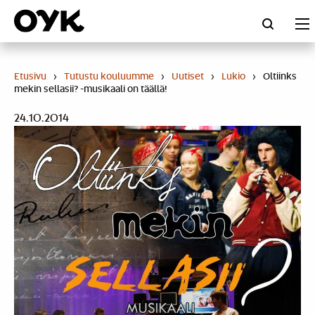
Skip
to
content
Etusivu
›
Tutustu kouluumme
›
Uutiset
›
Lukio
›
Oltiinks
mekin sellasii? -musikaali on täällä!
24.10.2014