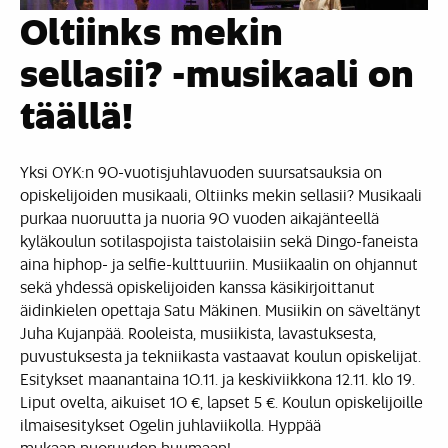
Oltiinks mekin
sellasii? -musikaali on
täällä!
Yksi OYK:n 90-vuotisjuhlavuoden suursatsauksia on
opiskelijoiden musikaali, Oltiinks mekin sellasii? Musikaali
purkaa nuoruutta ja nuoria 90 vuoden aikajänteellä
kyläkoulun sotilaspojista taistolaisiin sekä Dingo-faneista
aina hiphop- ja selfie-kulttuuriin. Musiikaalin on ohjannut
sekä yhdessä opiskelijoiden kanssa käsikirjoittanut
äidinkielen opettaja Satu Mäkinen. Musiikin on säveltänyt
Juha Kujanpää. Rooleista, musiikista, lavastuksesta,
puvustuksesta ja tekniikasta vastaavat koulun opiskelijat.
Esitykset maanantaina 10.11. ja keskiviikkona 12.11. klo 19.
Liput ovelta, aikuiset 10 €, lapset 5 €. Koulun opiskelijoille
ilmaisesitykset Ogelin juhlaviikolla. Hyppää
mukaan nuoruuden huumaan!