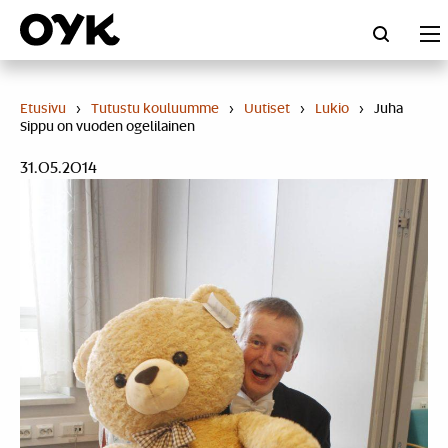
Skip
to
content
Etusivu
›
Tutustu kouluumme
›
Uutiset
›
Lukio
›
Juha
Sippu on vuoden ogelilainen
31.05.2014