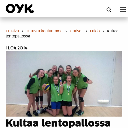
Skip
to
content
Etusivu
›
Tutustu kouluumme
›
Uutiset
›
Lukio
›
Kultaa
lentopallossa
11.04.2014
Kultaa lentopallossa