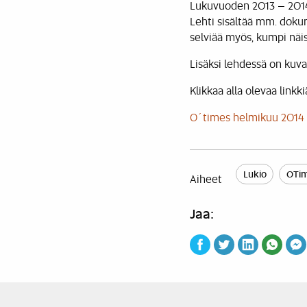
Lukuvuoden 2013 – 2014 
Lehti sisältää mm. dokume
selviää myös, kumpi näist
Lisäksi lehdessä on kuv
Klikkaa alla olevaa linkki
O´times helmikuu 2014
Lukio
OTi
Aiheet
Jaa: