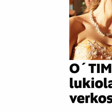
O´TIM
lukiol
verkos