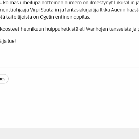
kolmas urheilupainotteinen numero on ilmestynyt lukusaliin j
nttiohjaaja Virpi Suutarin ja fantasiakirjailija Ilkka Auerin haast
ä taiteilijoista on Ogelin entinen oppilas.
akoosteet helmikuun huippuhetkistä eli Wanhojen tansseista ja 
ä ja lue!
mes