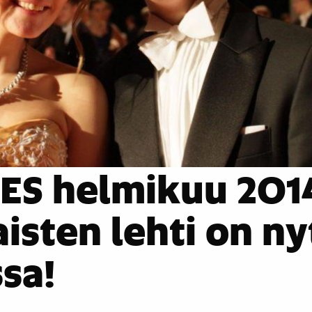
ES helmikuu 201
aisten lehti on ny
sa!