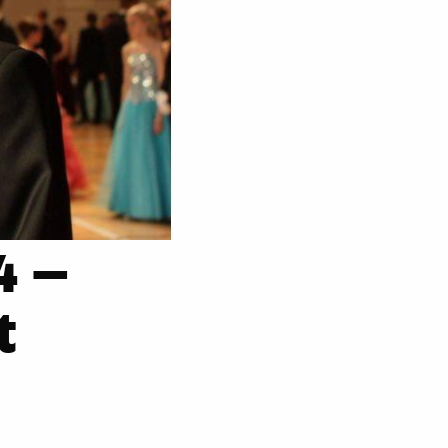
4 –
t