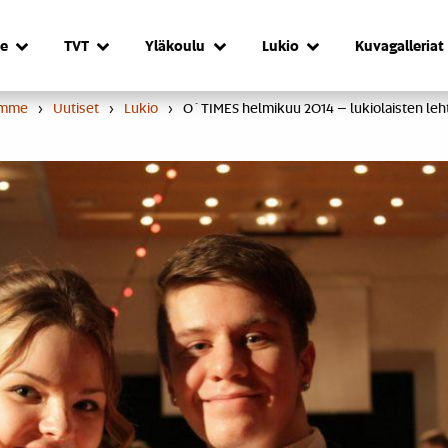
e
TVT
Yläkoulu
Lukio
Kuvagalleriat
umme
›
Uutiset
›
Lukio
›
O´TIMES helmikuu 2014 – lukiolaisten leht