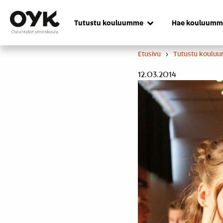
Skip
to
Tutustu kouluumme
Hae kouluumm
content
Etusivu
›
Tutustu koulu
12.03.2014