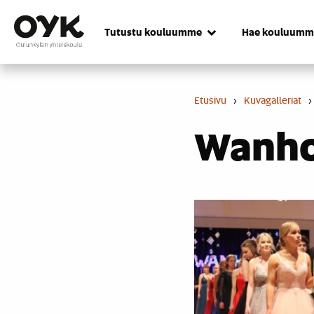
Skip
to
Tutustu kouluumme
Hae kouluumm
content
Etusivu
›
Kuvagalleriat
›
Wanhoj