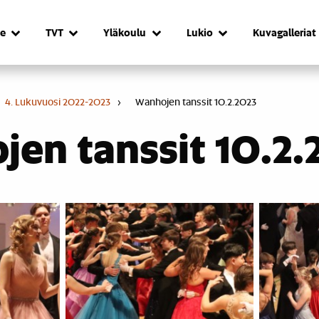
e
TVT
Yläkoulu
Lukio
Kuvagalleriat
4. Lukuvuosi 2022-2023
›
Wanhojen tanssit 10.2.2023
en tanssit 10.2.