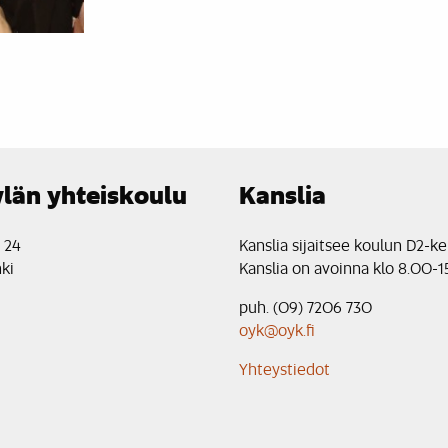
län yhteiskoulu
Kanslia
e 24
Kanslia sijaitsee koulun D2-ke
ki
Kanslia on avoinna klo 8.00-1
puh. (09) 7206 730
oyk@oyk.fi
Yhteystiedot